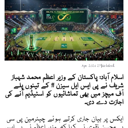
27 Apr 2026
|
Webdesk
اسلام آباد: پاکستان کے وزیر اعظم محمد شہباز
شریف نے پی ایس ایل سیزن 11 کے تینوں پلے
آف میچز میں بھی تماشائیوں کو اسٹیڈیم آنے کی
اجازت دے دی۔
ایکس پر بیان جاری کرتے ہوئے چیئرمین پی سی
بی محسن نقوی نے کہا کہ وزیر اعظم نے پی ایس