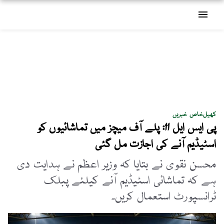
menu
کھیل
خاص خبریں
پی ایس ایل 11: پلے آف میچز میں تماشائیوں کو
اسٹیڈیم آنے کی اجازت مل گئی
محسن نقوی نے بتایا کہ وزیر اعظم نے ہدایت دی
ہے کہ تماشائی اسٹیڈیم آنے کیلئے پبلک
ٹرانسپورٹ استعمال کریں۔