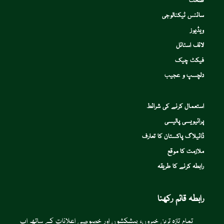
صحت
سائنس ٹیکنالوجی
ویڈیوز
لائف اسٹائل
فیکٹ چیک
دلچسپ و عجیب
استعمال کرنے کی شرائط
پرائیویسی پالیسی
ڈائیلاگ پاکستان کا تعارف
ملازمت کا موقع
رابطہ کرنے کا طریقہ
رابطہ قائم رکھنا
تمام تازہ ترین خبروں، پیشکشوں اور خصوصی اعلانات کے ساتھ اپ