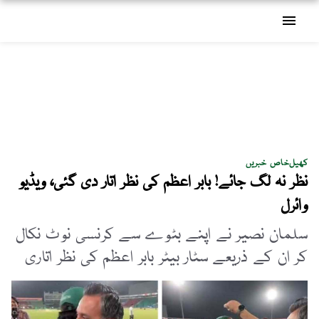
menu
کھیل
خاص خبریں
نظر نہ لگ جائے! بابر اعظم کی نظر اتار دی گئی، ویڈیو
وائرل
سلمان نصیر نے اپنے بٹوے سے کرنسی نوٹ نکال
کر ان کے ذریعے سٹار بیٹر بابر اعظم کی نظر اتاری