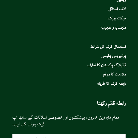
ویڈیوز
لائف اسٹائل
فیکٹ چیک
دلچسپ و عجیب
استعمال کرنے کی شرائط
پرائیویسی پالیسی
ڈائیلاگ پاکستان کا تعارف
ملازمت کا موقع
رابطہ کرنے کا طریقہ
رابطہ قائم رکھنا
تمام تازہ ترین خبروں، پیشکشوں اور خصوصی اعلانات کے ساتھ اپ
ڈیٹ ہونے کے لیے۔