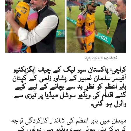
16 Apr 2026
|
Webdesk
کراچی: پاکستان سپر لیگ کے چیف ایگزیکٹیو
آفیسر سلمان نصیر کے پشاور زلمی کے کپتان
بابر اعظم کو نظرِ بد سے بچانے کے لیے کیے
گئے اقدام کی ویڈیو سوشل میڈیا پر تیزی سے
وائرل ہو گئی۔
میدان میں بابر اعظم کی شاندار کارکردگی توجہ
کا مرکز بنی ہوئی ہے، ویڈیو میں دونوں کے