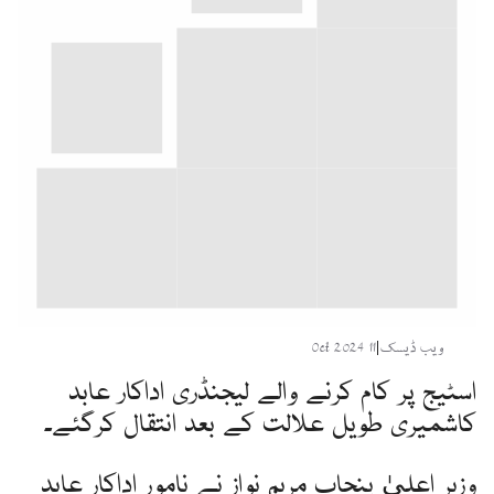
ویب ڈیسک
|
11 Oct 2024
اسٹیج پر کام کرنے والے لیجنڈری اداکار عابد
کاشمیری طویل علالت کے بعد انتقال کرگئے۔
وزیر اعلیٰ پنجاب مریم نواز نے نامور اداکار عابد