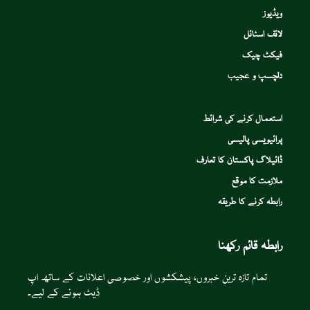
ویڈیوز
لائف اسٹائل
فیکٹ چیک
دلچسپ و عجیب
استعمال کرنے کی شرائط
پرائیویسی پالیسی
ڈائیلاگ پاکستان کا تعارف
ملازمت کا موقع
رابطہ کرنے کا طریقہ
رابطہ قائم رکھنا
تمام تازہ ترین خبروں، پیشکشوں اور خصوصی اعلانات کے ساتھ اپ
ڈیٹ ہونے کے لیے۔