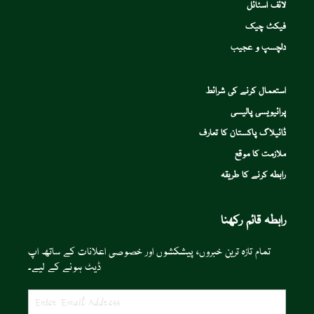
لائف اسٹائل
فیکٹ چیک
دلچسپ و عجیب
استعمال کرنے کی شرائط
پرائیویسی پالیسی
ڈائیلاگ پاکستان کا تعارف
ملازمت کا موقع
رابطہ کرنے کا طریقہ
رابطہ قائم رکھنا
تمام تازہ ترین خبروں، پیشکشوں اور خصوصی اعلانات کے ساتھ اپ
ڈیٹ ہونے کے لیے۔