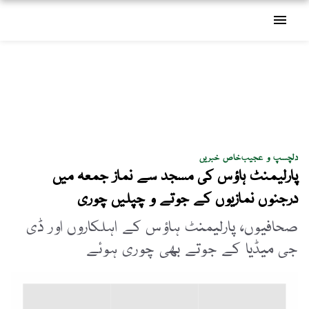
menu
دلچسپ و عجیب
خاص خبریں
پارلیمنٹ ہاؤس کی مسجد سے نماز جمعہ میں
درجنوں نمازیوں کے جوتے و چپلیں چوری
صحافیوں، پارلیمنٹ ہاؤس کے اہلکاروں اور ڈی
جی میڈیا کے جوتے بھی چوری ہوئے