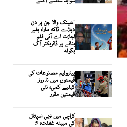
شواہد سامنے آگئے
'عینک والا جن پر دن
دہاڑے ڈاکہ مارا، بغیر
اجازت اے آئی فلم
بنانے پر ڈائریکٹر آگ
بگولہ
پیٹرولیم مصنوعات کی
قیمتوں میں 2 روز
کیلیے کمی، نئی
قیمتیں مقرر
کراچی میں نجی اسپتال
کی مبینہ غفلت، 5