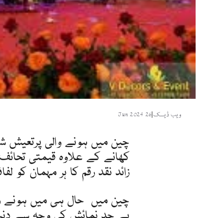
ویب ڈیسک
|
26 Jun 2024
چین میں ہونے والی پرتعیش ش
کھانے کے علاوہ قیمتی تحائف،
زائد نقد رقم کا ہر مہمان کو لفاف
چین میں حال ہی میں ہونے و
بے حد نمائش کی وجہ سے دنیا