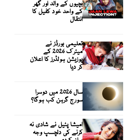
بچیوں کے والد اور گھر
کے واحد خود کفیل کا
انتقال
تعلیمی بورڈز نے
میٹرک 2026 کے
پوزیشن ہولڈرز کا اعلان
کر دیا
سال 2026 میں دوسرا
سورج گرہن کب ہوگا؟
امیشا پٹیل نے شادی نہ
کرنے کی دلچسپ وجہ