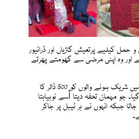
 حمل کیلیے پرتعیش گاڑیاں اور ڈرائیور
ے اور وہ اپنی مرضی سے گھومتے پھرتے
دلہا دلہن کی طرف سے شادی میں شریک ہونے والوں کو 800 ڈالر کا
ا۔ جو مہمان تحفہ دیتا اُسے نوبیاہتا
تا جبکہ انہوں نے ہر ٹیبل پر جاکر
۔