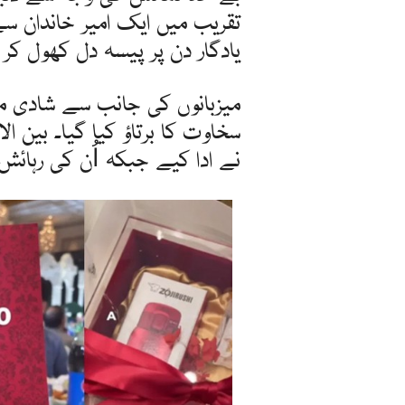
تقریب میں ایک امیر خاندان 
یادگار دن پر پیسہ دل کھول کر 
میزبانوں کی جانب سے شادی م
سخاوت کا برتاؤ کیا گیا۔ بین ا
نے ادا کیے جبکہ اُن کی رہائش 