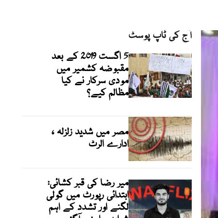
آج کی ٹاپ پوسٹ
5 اگست 2019 کے بعد
مقبوضہ کشمیر میں
مودی سرکار نے کیا
مظالم کیے؟
مصر میں شدید زلزلہ ،
ادارے الرٹ
میر رضا کی قبر کشائی:
ابتدائی رپورٹ میں گولی
لگنے اور تشدد کے اہم