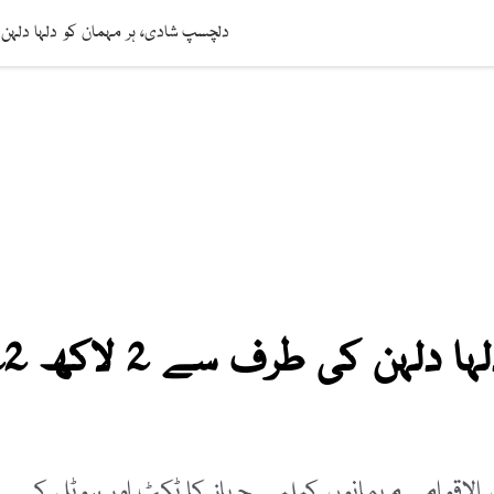
افت
ویڈیوز
صحت
عالمی خبریں
لائف اسٹائل
سائنس ٹیکنالوج
دلچسپ شادی، ہر مہمان کو دلہا دلہن کی طرف سے 2 لاکھ 22 ہزار
دلچسپ شادی، ہر مہمان کو دلہا دلہ
 الاقوامی مہمانوں کیلیے جہاز کا ٹکٹ اور ہوٹل کی