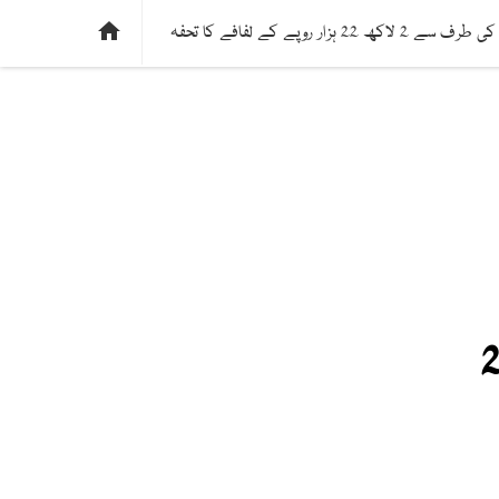
ی
فیکٹ چیک
دلچسپ و عجیب
ادارتی پسند

 روپے کے لفافے کا تحفہ
ن کی طرف سے 2 لاکھ 22