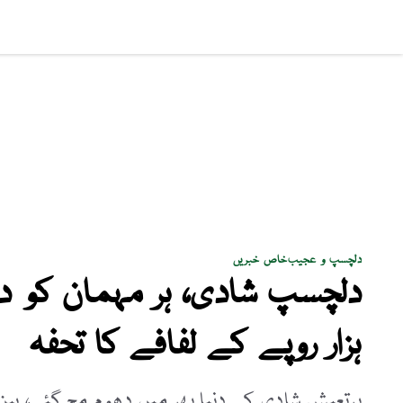
سماجی مسائل
پاکستان
بزنس
کھیل
فن و ثق
دلچسپ و عجیب
خاص خبریں
ہزار روپے کے لفافے کا تحفہ
پرتعیش شادی کی دنیا بھر میں دھوم مچ گئی، بین