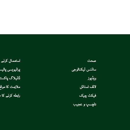
صحت
استعمال کرنے 
سائنس ٹیکنالوجی
پرائیویسی پالیس
ویڈیوز
ڈائیلاگ پاکستا
لائف اسٹائل
ملازمت کا موقع
فیکٹ چیک
رابطہ کرنے کا ط
دلچسپ و عجیب