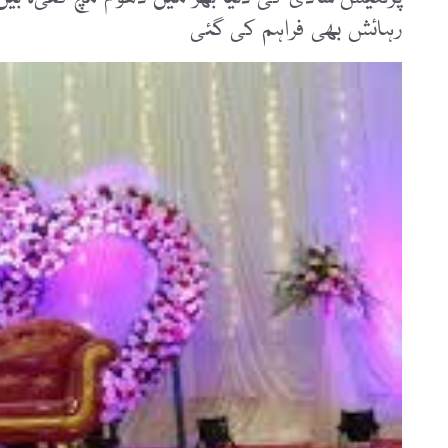
رہائش بھی فراہم کی گئی