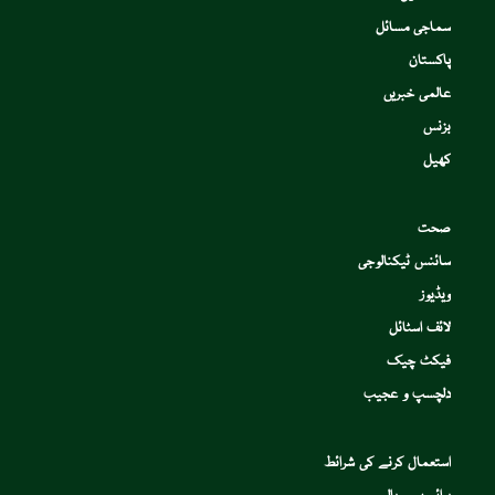
سماجی مسائل
پاکستان
عالمی خبریں
بزنس
کھیل
صحت
سائنس ٹیکنالوجی
ویڈیوز
لائف اسٹائل
فیکٹ چیک
دلچسپ و عجیب
استعمال کرنے کی شرائط