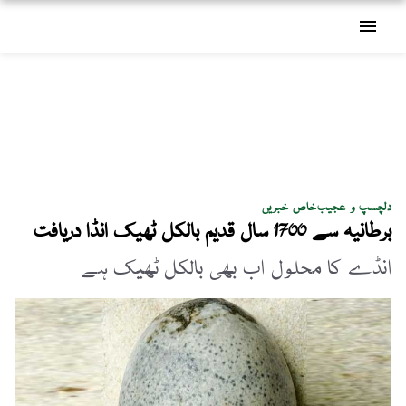
menu
دلچسپ و عجیب
خاص خبریں
برطانیہ سے 1700 سال قدیم بالکل ٹھیک انڈا دریافت
انڈے کا محلول اب بھی بالکل ٹھیک ہے