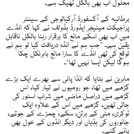
محلول اب بھی بالکل ٹھیک ہے۔
برطانیہ کے آکسفورڈ آرکیالوجی کے سینئر
پراجیکٹ مینیجر ایڈورڈ بڈولف نے کہا کہ انڈے
میں اب بھی اسکے مائع کا برقرار رہنا بالکل ناقابل
یقین ہے۔ ’جب ہم نے انڈہ دریافت کیا تو ہم نے
توقع کی تھی انڈے کا سارا مائع باہرنکل چکا
ہوگا لیکن ایسا نہیں تھا‘۔
ماہرین نے بتایا کہ انڈا پانی سے بھرے ایک بڑے
گڑھے میں تھا، جو رومیوں نے تیار کیا، اس
گڑھے میں دراصل ماضی میں شراب اسٹور کی
جاتی تھیں۔ گڑھے میں اس کے علاوہ ایک
ٹوکری، مٹی کے برتن، سکے، چمڑے کے جوتے،
جانوروں کی ہڈیاں اور دیگر انڈوں کے خول بھی
پائے گئے۔