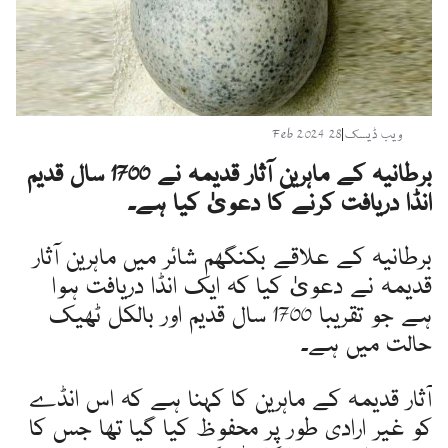
ویب ڈیسک
|
28 Feb 2024
برطانیہ کے ماہرین آثار قدیمہ نے 1700 سال قدیم
انڈا دریافت کرنے کا دعویٰ کیا ہے۔
برطانیہ کے علاقے بکنگھم شائر میں ماہرین آثار
قدیمہ نے دعویٰ کیا کہ ایک انڈا دریافت ہوا
ہے جو تقریبا 1700 سال قدیم اور بالکل ٹھیک
حالت میں ہے۔
آثار قدیمہ کے ماہرین کا کہنا ہے کہ اس انڈے
کو غیر ارادی طور پر محفوظ کیا گیا تھا جس کا