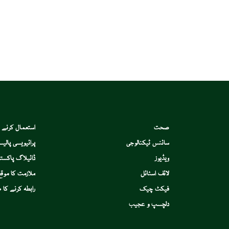
صحت
استعمال کرنے 
سائنس ٹیکنالوجی
پرائیویسی پالیس
ویڈیوز
ڈائیلاگ پاکستا
لائف اسٹائل
ملازمت کا موقع
فیکٹ چیک
رابطہ کرنے کا ط
دلچسپ و عجیب