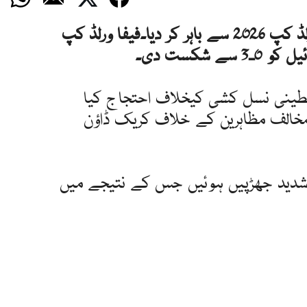
روم: اٹلی نے اسرائیل کو فیفا ورلڈ کپ 2026 سے باہر کر دیا۔فیفا ورلڈ کپ
ے شکست دی۔
طینی نسل کشی کیخلاف احتجاج کیا
 مخالف مظاہرین کے خلاف کریک ڈاؤن
ن شدید جھڑپیں ہوئیں جس کے نتیجے میں