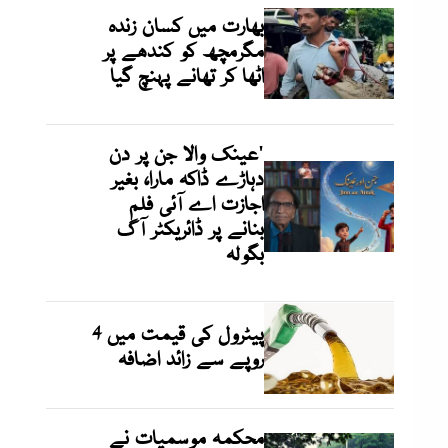
بھارت میں کسان زندہ
مگرمچھ کو کندھے پر
اٹھا کر تھانے پہنچ گیا
'عینک والا جن پر دن
دہاڑے ڈاکہ مارا، بغیر
اجازت اے آئی فلم
بنانے پر ڈائریکٹر آگ
بگولہ
پیٹرول کی قیمت میں 4
روپے سے زائد اضافہ
محکمہ موسمیات نے