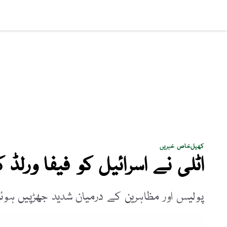
سماجی مسائل
پاکستان
بزنس
کھیل
فن و ثق
کھیل
خاص خبریں
اٹلی نے اسرائیل کو فیفا ورلڈ کپ 2026 سے باہر 
پولیس اور مظاہرین کے درمیان شدید جھڑپیں ہو