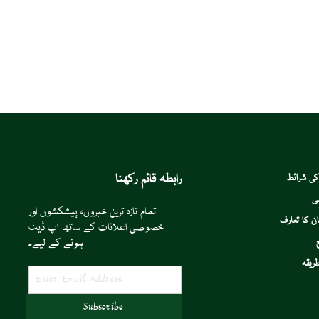
رابطہ قائم رکھنا
کی شرائط
ی
تمام تازہ ترین خبروں، پیشکشوں اور
ن کا تعارف
خصوصی اعلانات کے ساتھ اپ ڈیٹ
ہونے کے لیے۔
ریقہ