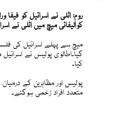
کوالیفائی میچ میں اٹلی نے اسرائیل کو 0ـ3 س
میچ سے پہلے اسرائیل کی فلس
گیا۔اطالوی پولیس نے اسرائیل
کیا۔
پولیس اور مظاہرین کے درمیا
متعدد افراد زخمی ہوگئے۔