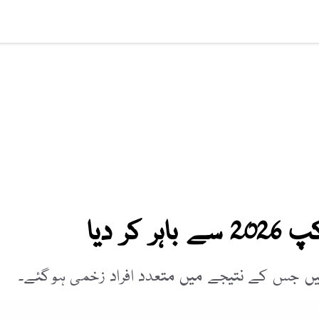
افت
ویڈیوز
صحت
عالمی خبریں
لائف اسٹائل
سائنس ٹیکنالوج
کر دیا
ئیں جس کے نتیجے میں متعدد افراد زخمی ہوگئے۔