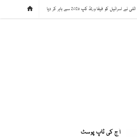
ی
فیکٹ چیک
دلچسپ و عجیب
ادارتی پسند

اٹلی نے اسرائیل کو فیفا ورلڈ کپ 2026 سے باہر کر دیا
آج کی ٹاپ پوسٹ