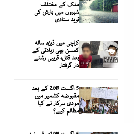
ملک کے مختلف
شہروں میں بارش کی
نوید سنادی
کراچی میں ڈیڑھ سالہ
کمسن بچی زیادتی کے
بعد قتل، قریبی رشتے
دار گرفتار
5 اگست 2019 کے بعد
مقبوضہ کشمیر میں
مودی سرکار نے کیا
مظالم کیے؟