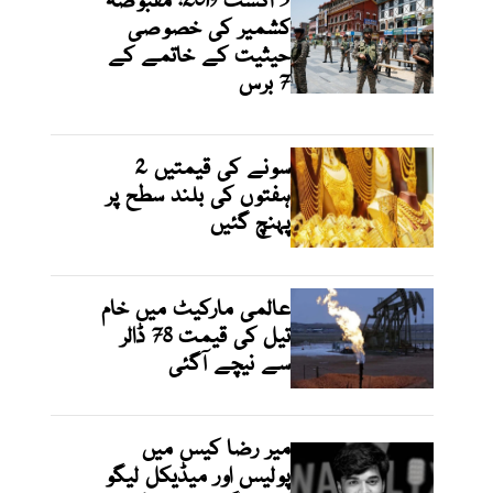
5 اگست 2019: مقبوضہ
کشمیر کی خصوصی
حیثیت کے خاتمے کے
7 برس
سونے کی قیمتیں 2
ہفتوں کی بلند سطح پر
پہنچ گئیں
عالمی مارکیٹ میں خام
تیل کی قیمت 78 ڈالر
سے نیچے آگئی
میر رضا کیس میں
پولیس اور میڈیکل لیگو