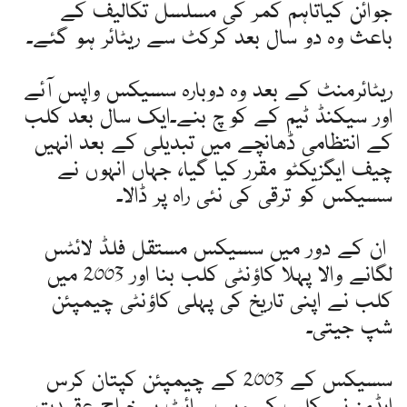
جوائن کیاتاہم کمر کی مسلسل تکالیف کے
باعث وہ دو سال بعد کرکٹ سے ریٹائر ہو گئے۔
ریٹائرمنٹ کے بعد وہ دوبارہ سسیکس واپس آئے
اور سیکنڈ ٹیم کے کوچ بنے۔ایک سال بعد کلب
کے انتظامی ڈھانچے میں تبدیلی کے بعد انہیں
چیف ایگزیکٹو مقرر کیا گیا، جہاں انہوں نے
سسیکس کو ترقی کی نئی راہ پر ڈالا۔
ان کے دور میں سسیکس مستقل فلڈ لائٹس
لگانے والا پہلا کاؤنٹی کلب بنا اور 2003 میں
کلب نے اپنی تاریخ کی پہلی کاؤنٹی چیمپئن
شپ جیتی۔
سسیکس کے 2003 کے چیمپئن کپتان کرس