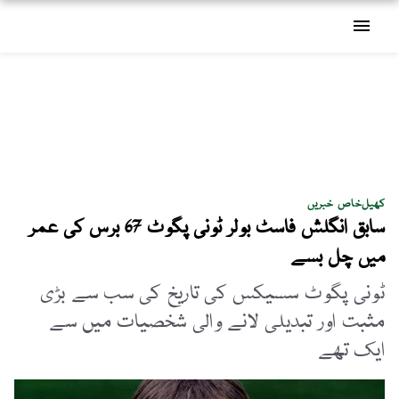
menu
کھیل
خاص خبریں
سابق انگلش فاسٹ بولر ٹونی پگوٹ 67 برس کی عمر
میں چل بسے
ٹونی پگوٹ سسیکس کی تاریخ کی سب سے بڑی
مثبت اور تبدیلی لانے والی شخصیات میں سے
ایک تھے