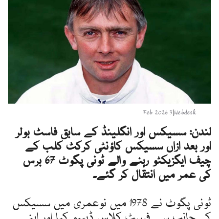
3 Feb 2026
|
Webdesk
لندن: سسیکس اور انگلینڈ کے سابق فاسٹ بولر
اور بعد ازاں سسیکس کاؤنٹی کرکٹ کلب کے
چیف ایگزیکٹو رہنے والے ٹونی پگوٹ 67 برس
کی عمر میں انتقال کر گئے۔
ٹونی پگوٹ نے 1978 میں نوعمری میں سسیکس
کی جانب سے فرسٹ کلاس ڈیبیو کیا اور اپنے