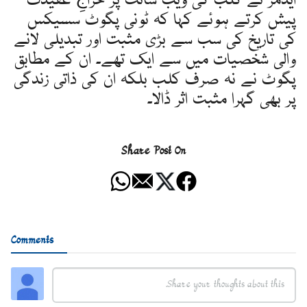
ایڈمز نے کلب کی ویب سائٹ پر خراجِ عقیدت
پیش کرتے ہوئے کہا کہ ٹونی پگوٹ سسیکس
کی تاریخ کی سب سے بڑی مثبت اور تبدیلی لانے
والی شخصیات میں سے ایک تھے۔ ان کے مطابق
پگوٹ نے نہ صرف کلب بلکہ ان کی ذاتی زندگی
پر بھی گہرا مثبت اثر ڈالا۔
Share Post On
Comments