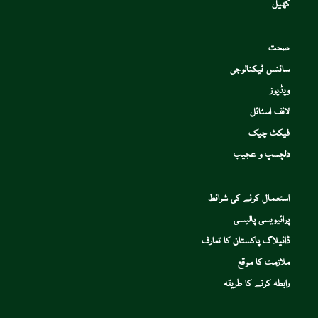
کھیل
صحت
سائنس ٹیکنالوجی
ویڈیوز
لائف اسٹائل
فیکٹ چیک
دلچسپ و عجیب
استعمال کرنے کی شرائط
پرائیویسی پالیسی
ڈائیلاگ پاکستان کا تعارف
ملازمت کا موقع
رابطہ کرنے کا طریقہ