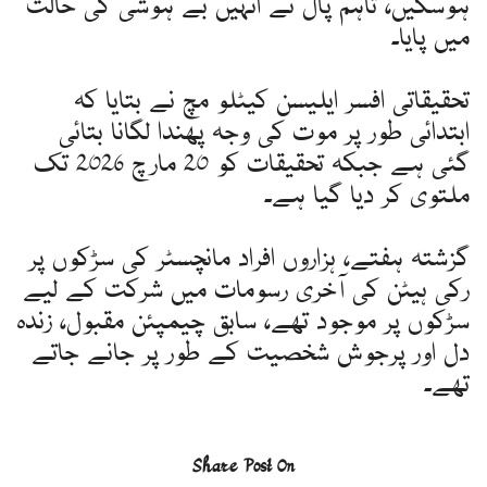
ہوسکیں، تاہم پال نے انہیں بے ہوشی کی حالت
میں پایا۔
تحقیقاتی افسر ایلیسن کیٹلو مچ نے بتایا کہ
ابتدائی طور پر موت کی وجہ پھندا لگانا بتائی
گئی ہے جبکہ تحقیقات کو 20 مارچ 2026 تک
ملتوی کر دیا گیا ہے۔
گزشتہ ہفتے، ہزاروں افراد مانچسٹر کی سڑکوں پر
رکی ہیٹن کی آخری رسومات میں شرکت کے لیے
سڑکوں پر موجود تھے، سابق چیمپئن مقبول، زندہ
دل اور پرجوش شخصیت کے طور پر جانے جاتے
تھے۔
Share Post On