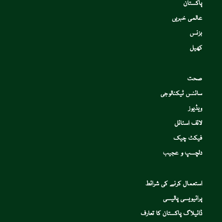
پاکستان
عالمی خبریں
بزنس
کھیل
صحت
سائنس ٹیکنالوجی
ویڈیوز
لائف اسٹائل
فیکٹ چیک
دلچسپ و عجیب
استعمال کرنے کی شرائط
پرائیویسی پالیسی
ڈائیلاگ پاکستان کا تعارف