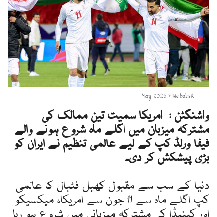
7 May 2026
|
Webdesk
واشنگٹن : امریکا سمیت تین ممالک کی
مشترکہ میزبان میں اگلے ماہ شروع ہونے والے
فیفا ورلڈ کپ کے لیے عالمی تنظیم نے ایران کو
بڑی پیشکش کر دی۔
دنیا کے سب سے مقبول کھیل فٹبال کا عالمی
کپ اگلے ماہ سے 11 جون سے امریکا، میکسیکو
اور کینیڈا کی مشترکہ میزبانی میں شروع ہو رہا