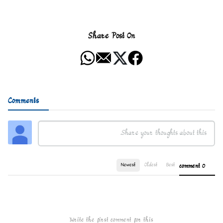
Share Post On
Comments
Newest
Oldest
Best
0 comment
Write the first comment for this!