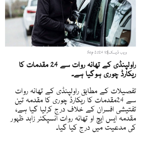
ویب ڈیسک
|
10 Sep 2024
راولپنڈی کے تھانہ روات سے 24 مقدمات کا
ریکارڈ چوری ہوگیا ہے۔
تفصیلات کے مطابق راولپنڈی کے تھانہ روات
سے 24مقدمات کا ریکارڈ چوری کا مقدمہ تین
تفتیشی افسران کے خلاف درج کرلیا گیا ہے،
مقدمہ ایس ایچ او تھانہ روات انسپکٹر زاہد ظہور
کی مدعیت میں درج کیا گیا۔