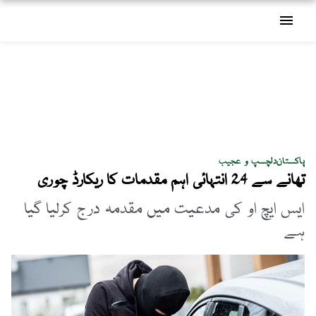
menu
پاکستان
دلچسپ و عجیب
تھانے سے 24 انتہائی اہم مقدمات کا ریکارڈ چوری
ایس ایچ او کی مدعیت میں مقدمہ درج کرلیا گیا
ہے