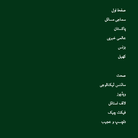
صفحۂ اول
سماجی مسائل
پاکستان
عالمی خبریں
بزنس
کھیل
صحت
سائنس ٹیکنالوجی
ویڈیوز
لائف اسٹائل
فیکٹ چیک
دلچسپ و عجیب