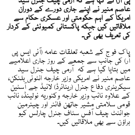
پی آر) نے کہا ہے کہ آرمی چیف جنرل سید
عاصم منیر نے اپنے جاری دورے کے دوران
امریکا کے اہم حکومتی اور عسکری حکام سے
ملاقاتیں کیں جبکہ پاکستانی کمیونٹی کے کردار
کی تعریف بھی کی۔
پاک فوج کے شعبہ تعلقات عامہ (آئی ایس پی
آر) کی جانب سے جمعے کے روز جاری اعلامیے
میں بتایا گیا ہے کہ آرمی چیف جنرل سید
عاصم منیر نے امریکی وزیر خارجہ انٹونی بلنکن،
سیکریٹری دفاع جنرل (ریٹائرڈ) لائیڈ جے آسٹین
کے علاوہ نائب وزیر خارجہ وکٹوریہ نولینڈ، نائب
قومی سلامتی مشیر جاتھن فائنر اور چیئرمین
جوائنٹ چیف آفس سٹاف جنرل چارلس کیو
براؤن سے بھی ملاقاتیں کیں۔