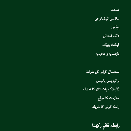
صحت
سائنس ٹیکنالوجی
ویڈیوز
لائف اسٹائل
فیکٹ چیک
دلچسپ و عجیب
استعمال کرنے کی شرائط
پرائیویسی پالیسی
ڈائیلاگ پاکستان کا تعارف
ملازمت کا موقع
رابطہ کرنے کا طریقہ
رابطہ قائم رکھنا