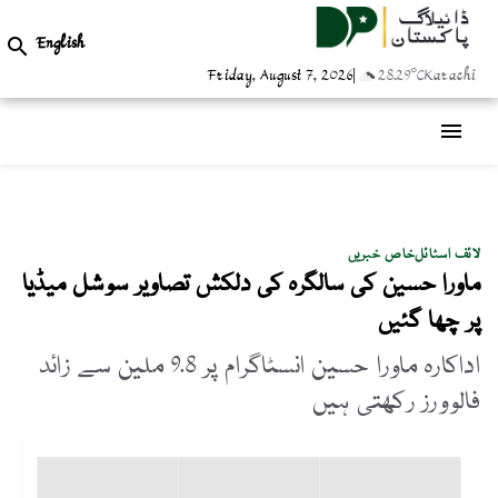
English

Friday, August 7, 2026
|
28.29°C
Karachi
menu
لائف اسٹائل
خاص خبریں
ماورا حسین کی سالگرہ کی دلکش تصاویر سوشل میڈیا
پر چھا گئیں
اداکارہ ماورا حسین انسٹاگرام پر 9.8 ملین سے زائد
فالوورز رکھتی ہیں