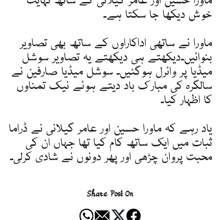
ماورا حسین اور عامر گیلانی کے ساتھ نہایت
خوش دیکھا جا سکتا ہے۔
ماورا نے ساتھی اداکاراوں کے ساتھ بھی تصاویر
بنوائیں۔دیکھتے ہی دیکھتے یہ تصاویر سوشل
میڈیا پر وائرل ہوگئیں۔ سوشل میڈیا صارفین نے
سالگرہ کی مبارک باد دیتے ہوئے نیک تمناوں
کا اظہار کیا۔
یاد رہے کہ ماورا حسین اور عامر گیلانی نے ڈراما
ثبات میں ایک ساتھ کام کیا تھا جہاں ان کی
محبت پروان چڑھی اور پھر دونوں نے شادی کرلی۔
Share Post On