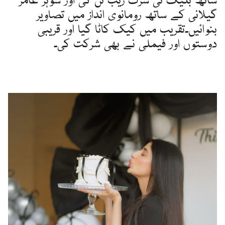
ساتھ بلیک ٹی شرٹ زیب تن کی اور شوہر عامر
گیلانی کے ساتھ رومانوی انداز میں تصاویر
بنوائیں۔تقریب میں کیک کاٹا گیا اور قریبی
دوستوں اور فیملی نے بھی شرکت کی۔