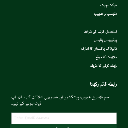
فیکٹ چیک
دلچسپ و عجیب
استعمال کرنے کی شرائط
پرائیویسی پالیسی
ڈائیلاگ پاکستان کا تعارف
ملازمت کا موقع
رابطہ کرنے کا طریقہ
رابطہ قائم رکھنا
تمام تازہ ترین خبروں، پیشکشوں اور خصوصی اعلانات کے ساتھ اپ
ڈیٹ ہونے کے لیے۔