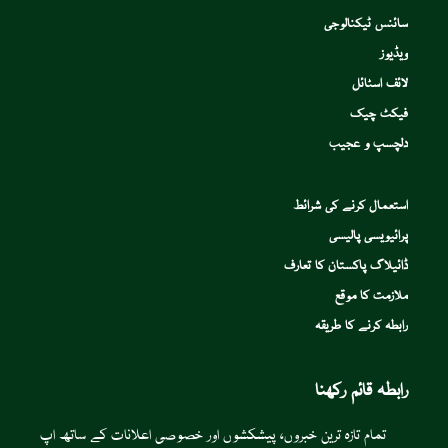
سائنس ٹیکنالوجی
ویڈیوز
لائف اسٹائل
فیکٹ چیک
دلچسپ و عجیب
استعمال کرنے کی شرائط
پرائیویسی پالیسی
ڈائیلاگ پاکستان کا تعارف
ملازمت کا موقع
رابطہ کرنے کا طریقہ
رابطہ قائم رکھنا
تمام تازہ ترین خبروں، پیشکشوں اور خصوصی اعلانات کے ساتھ اپ