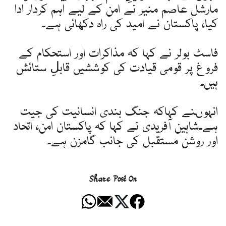
مارشل عاصم منیر نے امن کے لیے اہم کردار ادا
کیا، پاکستان نے امید کی راہ دکھائی ہے۔
فاسٹ بولر نے کہا کہ مذاکرات اور استحکام کے
فروغ پر قومی قیادت کی کوششیں قابلِ ستائش
ہیں۔
انہوںنے کہاکہ جنگ بندی انسانیت کی جیت
ہے۔شاہین آفریدی نے کہا کہ پاکستان امن، اتحاد
اور روشن مستقبل کی جانب گامزن ہے۔
Share Post On