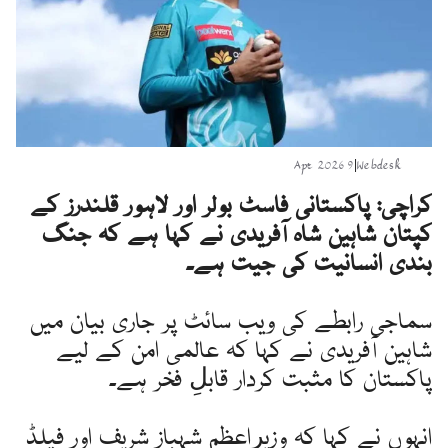
9 Apr 2026
|
Webdesk
کراچی: پاکستانی فاسٹ بولر اور لاہور قلندرز کے
کپتان شاہین شاہ آفریدی نے کہا ہے کہ جنگ
بندی انسانیت کی جیت ہے۔
سماجی رابطے کی ویب سائٹ پر جاری بیان میں
شاہین آفریدی نے کہا کہ عالمی امن کے لیے
پاکستان کا مثبت کردار قابلِ فخر ہے۔
انہوں نے کہا کہ وزیرِاعظم شہباز شریف اور فیلڈ