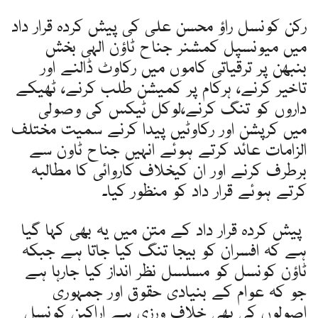
رکن کونسل راؤ محسن علی کی پیش کردہ قرار داد
میں میونسپل کمشنر جناح ٹاؤن الہی بخش
بنبھن پر ترقیاتی کاموں میں رکاوٹ ڈالنے اور
تاخیر کرنے، ہرکام پر کمیشن طلب کرنے، ٹھیکے
داروں کو تنگ کرنے،لوکل ٹیکس کی وصولی
میں کرپشن اور رکاوٹیں پیدا کرنے سمیت مختلف
الزامات عائد کرتے ہوئے انہیں جناح ٹاون سے
برطرف کرنے اور ان کیخلاف کاروائی کا مطالبہ
کرتے ہوئے قرار داد کو منظور کیا۔
پیش کردہ قرار داد کے متن میں یہ بھی کہا گیا
ہے کہ افسران کو بیجا تنگ کیا جاتا ہے جبکہ
ٹاؤن کونسل کو مسلسل نظر انداز کیا جارہا ہے
جو کہ عوام کے بنیادی حقوق اور جمہوری
اصولوں کی بھی خلاف ورزی ہے اراکین کونسل