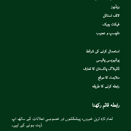
ویڈیوز
لائف اسٹائل
فیکٹ چیک
دلچسپ و عجیب
استعمال کرنے کی شرائط
پرائیویسی پالیسی
ڈائیلاگ پاکستان کا تعارف
ملازمت کا موقع
رابطہ کرنے کا طریقہ
رابطہ قائم رکھنا
تمام تازہ ترین خبروں، پیشکشوں اور خصوصی اعلانات کے ساتھ اپ
ڈیٹ ہونے کے لیے۔