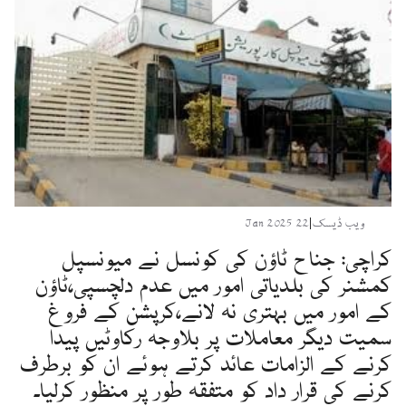
ویب ڈیسک
|
22 Jan 2025
کراچی: جناح ٹاؤن کی کونسل نے میونسپل
کمشنر کی بلدیاتی امور میں عدم دلچسپی،ٹاؤن
کے امور میں بہتری نہ لانے،کرپشن کے فروغ
سمیت دیگر معاملات پر بلاوجہ رکاوٹیں پیدا
کرنے کے الزامات عائد کرتے ہوئے ان کو برطرف
کرنے کی قرار داد کو متفقہ طور پر منظور کرلیا۔