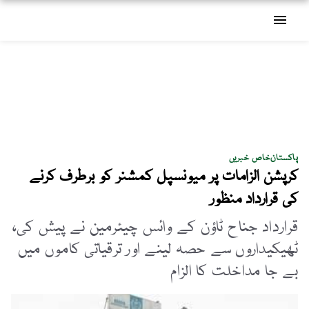
menu
پاکستان
خاص خبریں
کرپشن الزامات پر میونسپل کمشنر کو برطرف کرنے
کی قرارداد منظور
قرارداد جناح ٹاؤن کے وائس چیئرمین نے پیش کی،
ٹھیکیداروں سے حصہ لینے اور ترقیاتی کاموں میں
بے جا مداخلت کا الزام