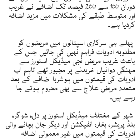
دوران 100 سے 200 فیصد تک اضافے نے غریب
اور متوسط طبقے کی مشکلات میں مزید اضافہ
کردیا ہے۔
پہلے ہی سرکاری اسپتالوں میں مریضوں کو
مطلوبہ ادویات فراہم نہیں کی جاتیں جس کے
باعث غریب مریض نجی میڈیکل اسٹورز سے
مہنگی دوائیاں خریدنے پر مجبور تھے تاہم اب
ادویات کی قیمتوں میں ہوشربا اضافے کے بعد
متعدد مریض علاج سے بھی محروم ہوتے جا
رہے ہیں۔
شہر کے مختلف میڈیکل اسٹورز پر دل، شوگر،
بلڈ پریشر، بخار، انفیکشن اور دیگر جان بچانے والی
ادویات کی قیمتوں میں غیر معمولی اضافہ