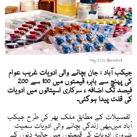
8 May 2026
|
Webdesk
جیکب آباد : جان بچانے والی ادویات غریب عوام
کی پہنچ سے باہر، قیمتوں میں 100 سے 200
فیصد تک اضافہ ، سرکاری اسپتالوں میں ادویات
کی قلت پیدا ہوگئی۔
تفصیلات کے مطابق ملک بھر کی طرح جیکب
آباد میںبھی زندگی بچانے والی ادویات سمیت
ضروری ادویات کی قیمتوں میں حالیہ دنوں کے