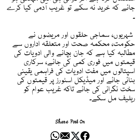
جائے کہ خرید نہ سکے تو غریب آدمی کیا کرے
۔
شہریوں، سماجی حلقوں اور مریضوں نے
حکومت، محکمہ صحت اور متعلقہ اداروں سے
مطالبہ کیا ہے کہ جان بچانے والی ادویات کی
قیمتوں میں فوری کمی کی جائے، سرکاری
اسپتالوں میں مفت ادویات کی فراہمی یقینی
بنائی جائے اور میڈیکل اسٹورز پر قیمتوں کی
سخت نگرانی کی جائے تاکہ غریب عوام کو
ریلیف مل سکے۔
Share Post On