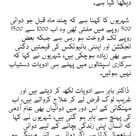
دیکھا گیا ہے۔
شہریوں کا کہنا ہے کہ چند ماہ قبل جو دوائی
500 روپے میں ملتی تھی وہ اب 1000 سے 1500
روپے تک فروخت ہو رہی ہے جبکہ بعض
انجکشن اور اینٹی بائیوٹکس کی قیمتیں دگنی
سے بھی زیادہ ہوچکی ہیں، شہریوں نے کہا کہ
سرکاری اسپتالوں میں پہلے ہی ادویات دستیاب
نہیں ہوتیں۔
ڈاکٹر باہر سے ادویات لکھ کر دیتے ہیں اور
غریب لوگ قرض لے کر علاج کرواتے ہیں، اب
مہنگائی کے اس دور میں دوائیاں بھی عام آدمی
کی پہنچ سے باہر ہو گئی ہیں، شہریوں نے کہا
کہ انسان اپنی زندگی بچانے کے لیے دوائی
استعمال کرتا ہے اگر دوائی ہی اتنی مہنگی ہو