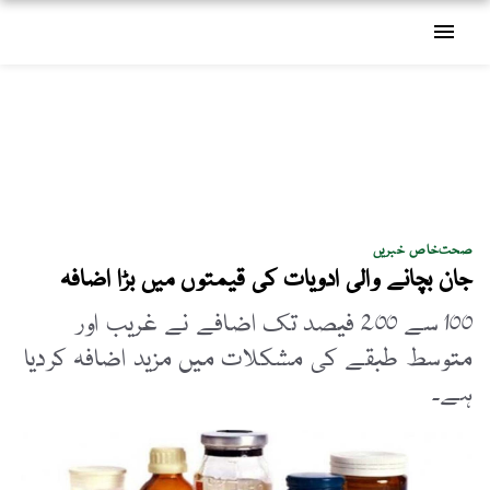
menu
صحت
خاص خبریں
جان بچانے والی ادویات کی قیمتوں میں بڑا اضافہ
100 سے 200 فیصد تک اضافے نے غریب اور
متوسط طبقے کی مشکلات میں مزید اضافہ کردیا
ہے۔