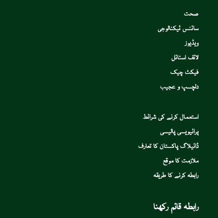
صحت
سائنس ٹیکنالوجی
ویڈیوز
لائف اسٹائل
فیکٹ چیک
دلچسپ و عجیب
استعمال کرنے کی شرائط
پرائیویسی پالیسی
ڈائیلاگ پاکستان کا تعارف
ملازمت کا موقع
رابطہ کرنے کا طریقہ
رابطہ قائم رکھنا