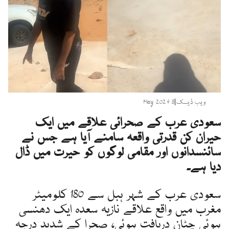
ویب ڈیسک
|
8 May 2024
سعودی عرب کے صحرائی علاقے میں ایک
حیران کن قدرتی واقعہ سامنے آیا ہے جس نے
سائنسدانوں اور مقامی لوگوں کو حیرت میں ڈال
دیا ہے۔
سعودی عرب کے شہر ہبل سے 180 کلومیٹر
مغرب میں واقع علاقے نازیہ سعدہ ایک دھنسی
ہوئی چٹان دریافت ہوئی، صحرا کے شدید درجہ