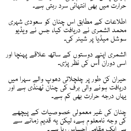
حرارت میں بھی انتہائی سرد رہتی ہے۔
اطلاعات کے مطابق اس چٹان کو سعودی شہری
محمد الشمری نے دریافت کیا، جس نے ویڈیو
سوشل میڈیا پر شیئر کی۔
الشمری اپنے دوستوں کے ساتھ علاقے پہنچا اور
اسی دوران اُس کی نظر پڑی۔
حیران کن طور پر چلچلاتی دھوپ والے سہرا میں
دریافت ہونے والی برف کی چٹان ٹھنڈی ہے اور
یہاں درجہ حرارت بھی کم ہے۔
چٹان کی غیر معمولی خصوصیات کے پیچھے
کی وجہ نامعلوم ہے، لیکن یہ قدیم زمانے سے
ہی ایک مقامی احساس رہا ہے۔