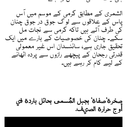
الشمری کے مطابق گرمی کے موسم میں آس
پاس کے علاقوں سے لوگ جوق در جوق چٹان
کی طرف آتے ہیں تاکہ گرمی سے نجات مل
سکے۔ چٹان کی خصوصیات کے بارے میں ایک
تحقیق جاری ہے، سائنسدان اس غیر معمولی
قدرتی رجحان کے پیچھے رازوں سے پردہ اٹھانے
کے لیے کام کر رہے ہیں۔
صخرة"صفاة" بجبل المُسمى بحائل باردة في
أوج حرارة الصيف.