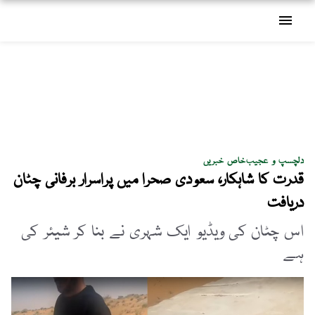
menu
دلچسپ و عجیب
خاص خبریں
قدرت کا شاہکار، سعودی صحرا میں پراسرار برفانی چٹان
دریافت
اس چٹان کی ویڈیو ایک شہری نے بنا کر شیئر کی
ہے