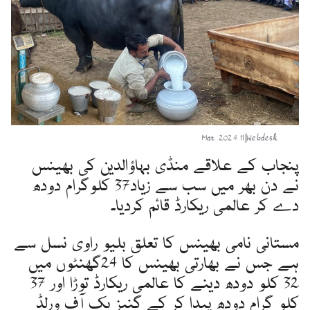
11 Mar 2024
|
Webdesk
پنجاب کے علاقے منڈی بہاؤالدین کی بھینس
نے دن بھر میں سب سے زیاد37 کلوگرام دودھ
دے کر عالمی ریکارڈ قائم کردیا۔
مستانی نامی بھینس کا تعلق بلیو راوی نسل سے
ہے جس نے بھارتی بھینس کا 24گھنٹوں میں
32 کلو دودھ دینے کا عالمی ریکارڈ توڑا اور 37
کلو گرام دودھ پیدا کر کے گنیز بک آف ورلڈ