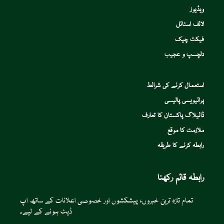
ویڈیوز
لائف اسٹائل
فیکٹ چیک
دلچسپ و عجیب
استعمال کرنے کی شرائط
پرائیویسی پالیسی
ڈائیلاگ پاکستان کا تعارف
ملازمت کا موقع
رابطہ کرنے کا طریقہ
رابطہ قائم رکھنا
تمام تازہ ترین خبروں، پیشکشوں اور خصوصی اعلانات کے ساتھ اپ
ڈیٹ ہونے کے لیے۔