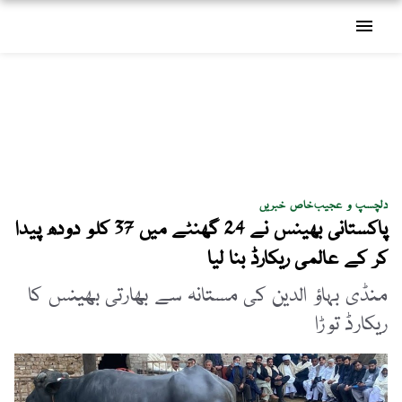
menu
دلچسپ و عجیب
خاص خبریں
پاکستانی بھینس نے 24 گھنٹے میں 37 کلو دودھ پیدا
کر کے عالمی ریکارڈ بنا لیا
منڈی بہاؤ الدین کی مستانہ سے بھارتی بھینس کا
ریکارڈ توڑا