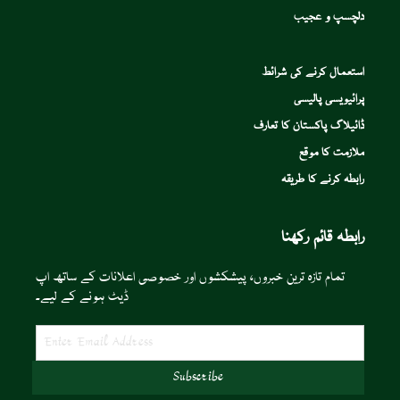
دلچسپ و عجیب
استعمال کرنے کی شرائط
پرائیویسی پالیسی
ڈائیلاگ پاکستان کا تعارف
ملازمت کا موقع
رابطہ کرنے کا طریقہ
رابطہ قائم رکھنا
تمام تازہ ترین خبروں، پیشکشوں اور خصوصی اعلانات کے ساتھ اپ
ڈیٹ ہونے کے لیے۔