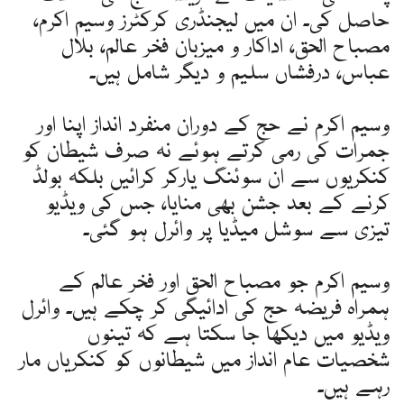
حاصل کی۔ ان میں لیجنڈری کرکٹرز وسیم اکرم،
مصباح الحق، اداکار و میزبان فخر عالم، بلال
عباس، درفشاں سلیم و دیگر شامل ہیں۔
وسیم اکرم نے حج کے دوران منفرد انداز اپنا اور
جمرات کی رمی کرتے ہوئے نہ صرف شیطان کو
کنکریوں سے ان سوئنگ یارکر کرائیں بلکہ بولڈ
کرنے کے بعد جشن بھی منایا، جس کی ویڈیو
تیزی سے سوشل میڈیا پر وائرل ہو گئی۔
وسیم اکرم جو مصباح الحق اور فخر عالم کے
ہمراہ فریضہ حج کی ادائیگی کر چکے ہیں۔ وائرل
ویڈیو میں دیکھا جا سکتا ہے کہ تینوں
شخصیات عام انداز میں شیطانوں کو کنکریاں مار
رہے ہیں۔