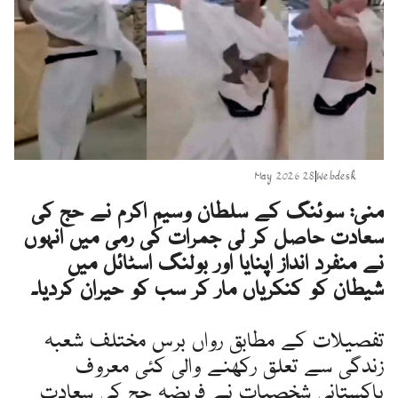
28 May 2026
|
Webdesk
منی: سوئنگ کے سلطان وسیم اکرم نے حج کی
سعادت حاصل کر لی جمرات کی رمی میں انہوں
نے منفرد انداز اپنایا اور بولنگ اسٹائل میں
شیطان کو کنکریاں مار کر سب کو حیران کردیا۔
تفصیلات کے مطابق رواں برس مختلف شعبہ
زندگی سے تعلق رکھنے والی کئی معروف
پاکستانی شخصیات نے فریضہ حج کی سعادت