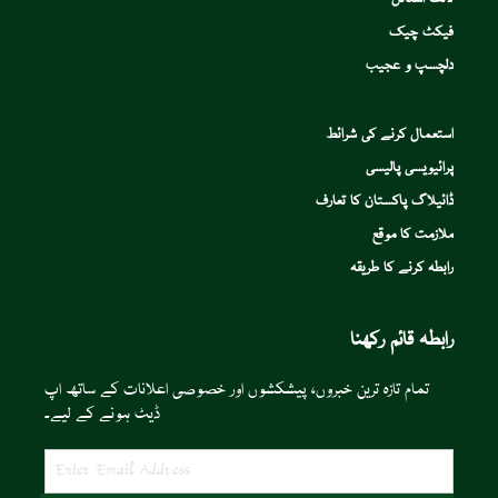
فیکٹ چیک
دلچسپ و عجیب
استعمال کرنے کی شرائط
پرائیویسی پالیسی
ڈائیلاگ پاکستان کا تعارف
ملازمت کا موقع
رابطہ کرنے کا طریقہ
رابطہ قائم رکھنا
تمام تازہ ترین خبروں، پیشکشوں اور خصوصی اعلانات کے ساتھ اپ
ڈیٹ ہونے کے لیے۔