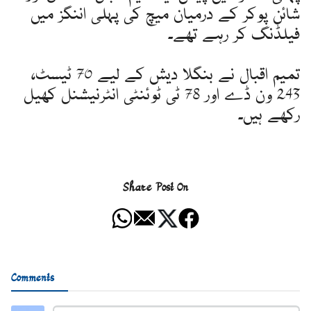
شائن پوکر کے درمیان میچ کی پہلی اننگز میں
فیلڈنگ کر رہے تھے۔
تمیم اقبال نے بنگلا دیش کے لیے 70 ٹیسٹ،
243 ون ڈے اور 78 ٹی ٹوئنٹی انٹرنیشنل کھیل
رکھے ہیں۔
Share Post On
Comments