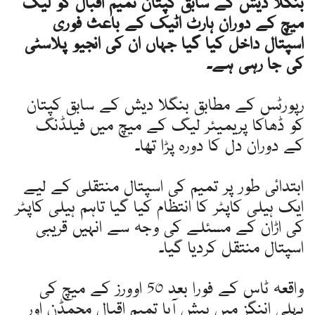
بنگلا دیش کے سابق کپتان تمیم اقبال کو لیگ
میچ کے دوران ہارٹ اٹیک کے باعث فوری
اسپتال داخل کیا گیا جہاں ان کی انجیو پلاسٹی
کی جا رہی ہے۔
رپورٹس کے مطابق بنگلا دیش کے سابق کپتان
کو ڈھاکا پریمیئر لیگ کے میچ میں فیلڈنگ
کے دوران دل کا دورہ پڑا تھا۔
ابتدائی طور پر تمیم کی اسپتال منتقلی کے لیے
ایک ہیلی کاپٹر کا انتظام کیا گیا تاہم ہیلی کاپٹر
کی اڑان کے مسئلے کی وجہ سے انہیں قریبی
اسپتال منتقل کردیا گیا۔
واقعہ ٹاس کے فورا بعد 50 اوورز کے میچ کی
پہلی اننگز میں پیش آیا تمیم اقبال محمڈن اور