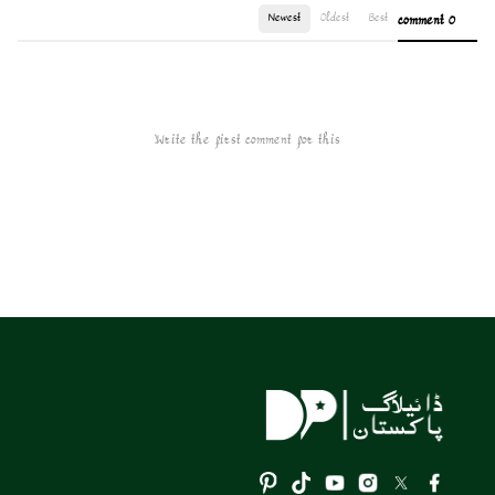
Newest
Oldest
Best
0 comment
Write the first comment for this!