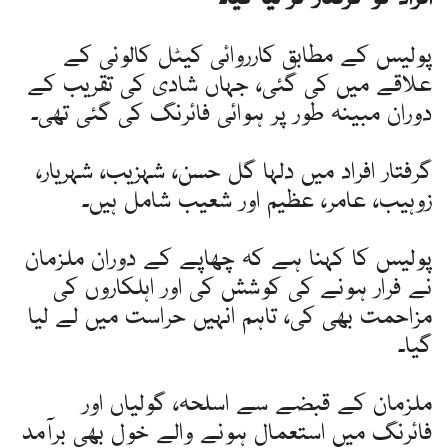
پولیس کے مطابق کارروائی کیٹل کالونی کے
علاقے میں کی گئی، جہاں شادی کی تقریب کے
دوران مبینہ طور پر ہوائی فائرنگ کی گئی تھی۔
گرفتار افراد میں دلہا گل حسن، شہزیب، شہریار،
زوہیب، عامر، عظیم اور شعیب شامل ہیں۔
پولیس کا کہنا ہے کہ چھاپے کے دوران ملزمان
نے فرار ہونے کی کوشش کی اور اہلکاروں کی
مزاحمت بھی کی، تاہم انہیں حراست میں لے لیا
گیا۔
ملزمان کے قبضے سے اسلحہ، گولیاں اور
فائرنگ میں استعمال ہونے والے خول بھی برآمد