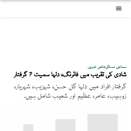
menu
سماجی مسائل
خاص خبریں
شادی کی تقریب میں فائرنگ، دلہا سمیت 7 گرفتار
گرفتار افراد میں دلہا گل حسن، شہزیب، شہریار،
زوہیب، عامر، عظیم اور شعیب شامل ہیں۔