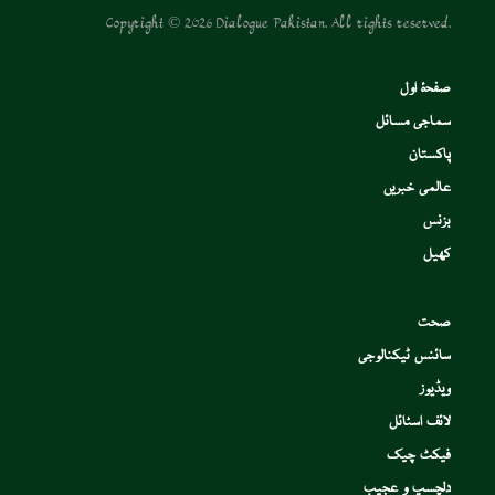
Copyright © 2026 Dialogue Pakistan. All rights reserved.
صفحۂ اول
سماجی مسائل
پاکستان
عالمی خبریں
بزنس
کھیل
صحت
سائنس ٹیکنالوجی
ویڈیوز
لائف اسٹائل
فیکٹ چیک
دلچسپ و عجیب