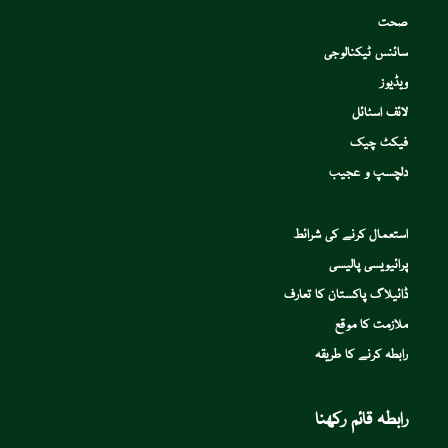
صحت
سائنس ٹیکنالوجی
ویڈیوز
لائف اسٹائل
فیکٹ چیک
دلچسپ و عجیب
استعمال کرنے کی شرائط
پرائیویسی پالیسی
ڈائیلاگ پاکستان کا تعارف
ملازمت کا موقع
رابطہ کرنے کا طریقہ
رابطہ قائم رکھنا