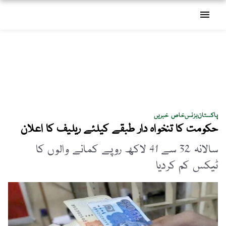
menu
پاکستان
بزنس
خاص خبریں
حکومت کا تنخواہ دار طبقے کیلئے ریلیف کا اعلان
سالانہ 32 سے 41 لاکھ روپے کمانے والوں کا
ٹیکس کم کردیا