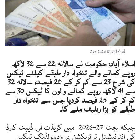
12 Jun 2026
|
Webdesk
اسلام آباد: حکومت نے سالانہ 22 سے 32 لاکھ
روپے کمانے والے تنخواہ دار طبقے کیلئے ٹیکس
کی شرح 23 سے کم کر کے 20 فیصد، سالانہ 32
سے 41 لاکھ روپے کمانے والوں کا ٹیکس 30 سے
کم کر کے 25 فیصد کردیا جس سے تنخواہ دار
طبقے کو بڑا ریلیف ملے گا۔
جبکہ بجٹ 27-2026 میں کریڈٹ اور ڈیبٹ کارڈ
کی انٹرنیشنل ٹرانزیکشن پر ودہولڈنگ ٹیکس