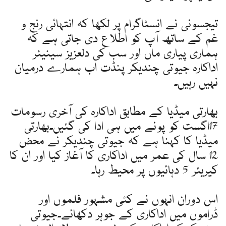
تیجسونی نے انسٹاگرام پر لکھا کہ انتہائی رنج و
غم کے ساتھ آپ کو اطلاع دی جاتی ہے کہ
ہماری پیاری ماں اور سب کی دلعزیز سینیئر
اداکارہ جیوتی چندیکر پنڈت اب ہمارے درمیان
نہیں رہیں۔
بھارتی میڈیا کے مطابق اداکارہ کی آخری رسومات
17اگست کو پونے میں ہی ادا کی گئیں۔بھارتی
میڈیا کا کہنا ہے کہ جیوتی چندیکر نے محض
12 سال کی عمر میں اداکاری کا آغاز کیا اور ان کا
کیریئر 5 دہائیوں پر محیط رہا۔
اس دوران انہوں نے کئی مشہور فلموں اور
ڈراموں میں اداکاری کے جوہر دکھائے۔جیوتی