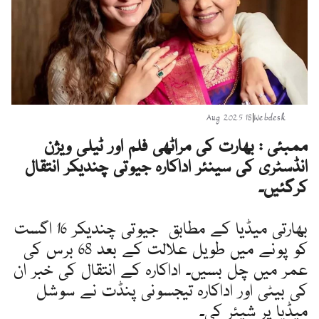
18 Aug 2025
|
Webdesk
ممبئی : بھارت کی مراٹھی فلم اور ٹیلی ویژن
انڈسٹری کی سینئر اداکارہ جیوتی چندیکر انتقال
کرگئیں۔
بھارتی میڈیا کے مطابق جیوتی چندیکر 16 اگست
کو پونے میں طویل علالت کے بعد 68 برس کی
عمر میں چل بسیں۔ اداکارہ کے انتقال کی خبر ان
کی بیٹی اور اداکارہ تیجسونی پنڈت نے سوشل
میڈیا پر شیئر کی۔