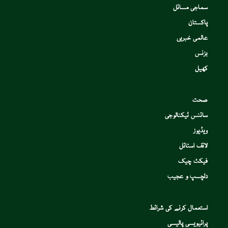
سماجی مسائل
پاکستان
عالمی خبریں
بزنس
کھیل
صحت
سائنس ٹیکنالوجی
ویڈیوز
لائف اسٹائل
فیکٹ چیک
دلچسپ و عجیب
استعمال کرنے کی شرائط
پرائیویسی پالیسی