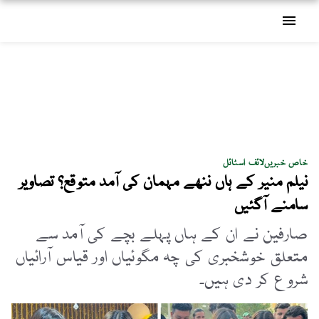
menu
خاص خبریں
لائف اسٹائل
نیلم منیر کے ہاں ننھے مہمان کی آمد متوقع؟ تصاویر
سامنے آگئیں
صارفین نے ان کے ہاں پہلے بچے کی آمد سے
متعلق خوشخبری کی چہ مگوئیاں اور قیاس آرائیاں
شروع کر دی ہیں۔