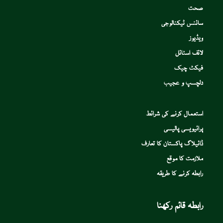
صحت
سائنس ٹیکنالوجی
ویڈیوز
لائف اسٹائل
فیکٹ چیک
دلچسپ و عجیب
استعمال کرنے کی شرائط
پرائیویسی پالیسی
ڈائیلاگ پاکستان کا تعارف
ملازمت کا موقع
رابطہ کرنے کا طریقہ
رابطہ قائم رکھنا