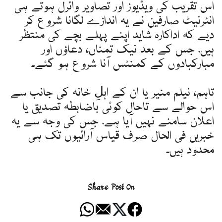
اس تقریب کی ویڈیوز اور تصاویر وائرل ہوتے ہی
انٹرنیٹ صارفین نے یہ اندازے لگانا شروع کر
دیے کہ اداکارہ شاید اپنے پہلے بچے کی منتظر
ہیں. جس کے بعد نیک تمناں، دعاؤں اور
مبارکبادوں کے کمنٹس آنا شروع ہو گئے۔
تاہم، نیلم منیر یا ان کے اہلِ خانہ کی جانب سے
اس حوالے سے تاحال کوئی باضابطہ تصدیق یا
اعلان سامنے نہیں آیا ہے. جس کی وجہ سے یہ
خبریں فی الحال صرف قیاس آرائیوں تک ہی
محدود ہیں۔
Share Post On