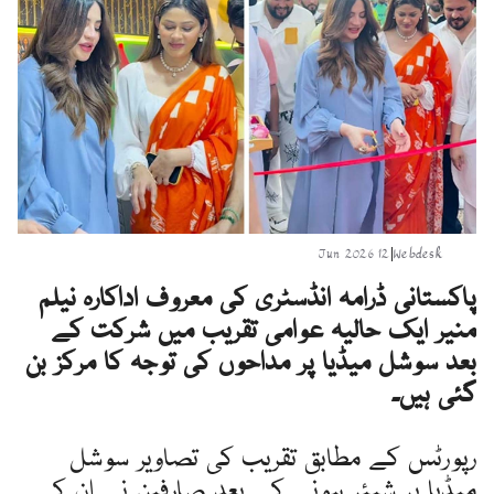
12 Jun 2026
|
Webdesk
پاکستانی ڈرامہ انڈسٹری کی معروف اداکارہ نیلم
منیر ایک حالیہ عوامی تقریب میں شرکت کے
بعد سوشل میڈیا پر مداحوں کی توجہ کا مرکز بن
گئی ہیں۔
رپورٹس کے مطابق تقریب کی تصاویر سوشل
میڈیا پر شیئر ہونے کے بعد صارفین نے ان کے