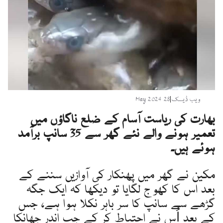
ویب ڈیسک
|
28 May 2024
بھارت کی ریاست آسام کے ضلع ناگاؤں میں
تعمیر ہونے والے نئے گھر سے 35 سانپ برآمد
ہوئے ہیں۔
مکین نے گھر میں پھنکار کی آوازیں سننے کے
بعد اس کا کھوج لگایا تو دیکھا کہ ایک جگہ
گڑھے سے سانپ کا سر باہر نکلا ہوا ہے، جس
کے بعد اُس نے احتیاط کر کے جب اندر جھانکا