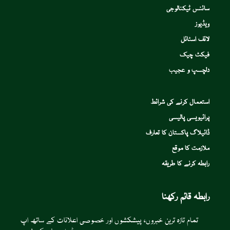
سائنس ٹیکنالوجی
ویڈیوز
لائف اسٹائل
فیکٹ چیک
دلچسپ و عجیب
استعمال کرنے کی شرائط
پرائیویسی پالیسی
ڈائیلاگ پاکستان کا تعارف
ملازمت کا موقع
رابطہ کرنے کا طریقہ
رابطہ قائم رکھنا
تمام تازہ ترین خبروں، پیشکشوں اور خصوصی اعلانات کے ساتھ اپ