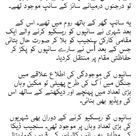
تو درجنوں درمیانے سائز کے سانپ موجود تھے۔
یہ سانپ گھر کے باتھ روم میں تھے۔ اس کے
بعد شہری نے سانپوں کو ریسکیو کرنے والے ایک
مقامی کارکن سنجیب کو بلا کر صورت حال بتائی
جس کے بعد اُس نے سارے سانپوں کو پکڑ کر
حفاظتی مقام پر منتقل کردیا۔
سانپوں کی موجودگی کی اطلاع علاقے میں
جنگل میں آگ کی طرح پھیلی تو مکین وہاں
بڑی تعداد میں پہنچے اور دیکھنے کے ساتھ اس
کی ویڈیو بھی بنائی۔
سانپوں کو ریسکیو کرنے کے دوران بھی شہریوں
کی بڑی تعداد وہاں پر موجود تھی۔ سنجیب ڈیکا
کے مطابق یہ سانپ کالیابور کے قریب کوواریتال