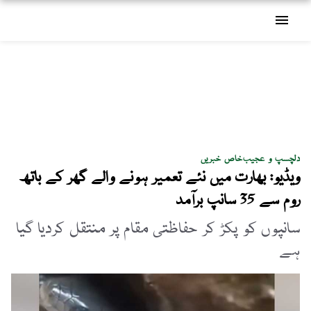
menu
دلچسپ و عجیب
خاص خبریں
ویڈیو: بھارت میں نئے تعمیر ہونے والے گھر کے باتھ
روم سے 35 سانپ برآمد
سانپوں کو پکڑ کر حفاظتی مقام پر منتقل کردیا گیا
ہے