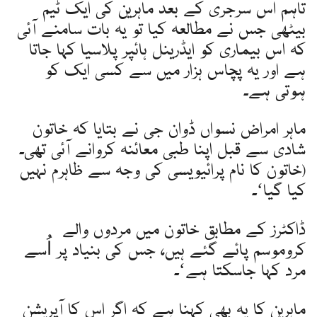
تاہم اس سرجری کے بعد ماہرین کی ایک ٹیم
بیٹھی جس نے مطالعہ کیا تو یہ بات سامنے آئی
کہ اس بیماری کو ایڈرینل ہائپر پلاسیا کہا جاتا
ہے اور یہ پچاس ہزار میں سے کسی ایک کو
ہوتی ہے۔
ماہر امراض نسواں ڈوان جی نے بتایا کہ خاتون
شادی سے قبل اپنا طبی معائنہ کروانے آئی تھی۔
(خاتون کا نام پرائیویسی کی وجہ سے ظاہرم نہیں
کیا گیا‘۔
ڈاکٹرز کے مطابق خاتون میں مردوں والے
کروموسم پائے گئے ہیں، جس کی بنیاد پر اُسے
مرد کہا جاسکتا ہے‘۔
ماہرین کا یہ بھی کہنا ہے کہ اگر اس کا آپریشن