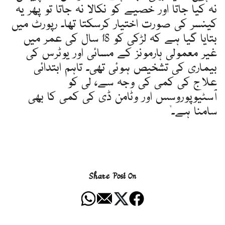
نہ کیا جاتا اور خصیے کو نکالا نہ جاتا تو پھر یہ
کینسر کی صورت اختیار کرسکتا تھا۔ رپورٹ میں
بتایا گیا ہے کہ لڑکی کو 18 سال کی عمر میں
غیر معمولی ہارمونز کے مسائی اور یوٹرس کی
بیماری کی تشخیص ہوئی تھی۔ تاہم ابتدائی
علاج کی کمی کی وجہ سے، لی کو
آسٹیوپوروسس اور وٹامن ڈی کی کمی کا بھی
سامنا ہے۔"
Share Post On