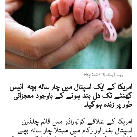
ویب ڈیسک
|
13 May 2024
امریکا کے ایک اسپتال میں چار سالہ بچہ انیس
گھنٹے تک دل بند ہونے کے باوجود معجزاتی
طور پر زندہ ہوگیا۔
امریکا کے علاقے کولوراڈو میں قائم چلڈرن
اسپتال بخار اور زکام میں مبتلا چار سالہ بچے