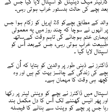
کارٹیئر میک ڈینیئل کو اسپتال لایا گیا جس کے
بعد بچے کی حالت بدستور خراب ہوتی رہی۔
والد کے مطابق بچےکو 28 اپریل کو زکام ہوا جس
پر انہوں نے سوچا کہ چند روز میں یہ معمولی
بیماری ختم ہوجائے گی تاہم وقت کے ساتھ
طبیعت خراب ہوتی رہی، جس کےبعد اُس کو
اسپتال لایا گیا ۔
ڈاکٹرز نے ذہنی طور پر والدین کو بتایا کہ اُن کے
بچے کی زندگی کے چانسز بہت کم ہیں اور وہ
کچھ ہی وقت کا مہمان ہے۔
اسپتال میں ڈاکٹرز نے بچے کو وینٹی لیٹر پر رکھا
اور پھر انیس گھنٹے تک اُس کا دل مکمل بند
رہا جس پر بچے کو وینٹ سے ہٹانے کا فیصلہ