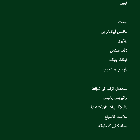
کھیل
صحت
سائنس ٹیکنالوجی
ویڈیوز
لائف اسٹائل
فیکٹ چیک
دلچسپ و عجیب
استعمال کرنے کی شرائط
پرائیویسی پالیسی
ڈائیلاگ پاکستان کا تعارف
ملازمت کا موقع
رابطہ کرنے کا طریقہ