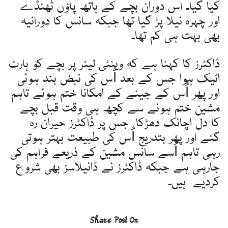
کیا گیا۔ اس دوران بچے کے ہاتھ پاؤں ٹھنڈے
اور چہرہ نیلا پڑ گیا تھا جبکہ سانس کا دورانیہ
بھی بہت ہی کم تھا۔
ڈاکٹرز کا کہنا ہے کہ وینٹی لیٹر پر بچے کو ہارٹ
اٹیک ہوا جس کے بعد اُس کی نبض بند ہوئی
اور پھر اُس کے جینے کے امکانا ختم ہوئے تاہم
مشین ختم ہونے سے کچھ ہی وقت قبل بچے
کا دل اچانک دھڑکا جس پر ڈاکٹرز حیران رہ
گئے اور پھر بتدریج اُس کی طبیعت بہتر ہوتی
رہی تاہم اُسے سانس مشین کے ذریعے فراہم کی
جارہی ہے جبکہ ڈاکٹرز نے ڈائیلاسز بھی شروع
کردیے ہیں۔
Share Post On