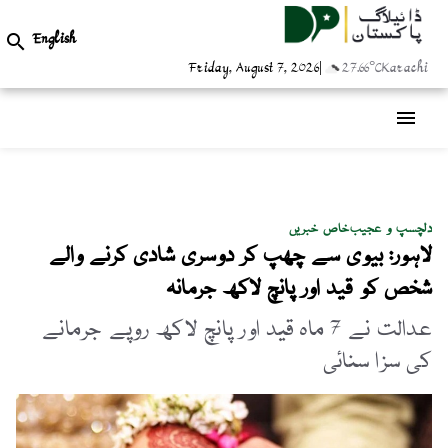
English

Friday, August 7, 2026
|
27.66°C
Karachi
menu
دلچسپ و عجیب
خاص خبریں
لاہور: بیوی سے چھپ کر دوسری شادی کرنے والے
شخص کو قید اور پانچ لاکھ جرمانہ
عدالت نے 7 ماہ قید اور پانچ لاکھ روپے جرمانے
کی سزا سنائی