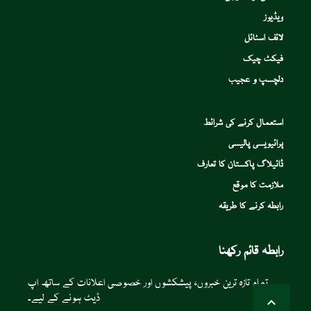
ویڈیوز
لائف اسٹائل
فیکٹ چیک
دلچسپ و عجیب
استعمال کرنے کی شرائط
پرائیویسی پالیسی
ڈائیلاگ پاکستان کا تعارف
ملازمت کا موقع
رابطہ کرنے کا طریقہ
رابطہ قائم رکھنا
تمام تازہ ترین خبروں، پیشکشوں اور خصوصی اعلانات کے ساتھ اپ
ڈیٹ ہونے کے لیے۔
