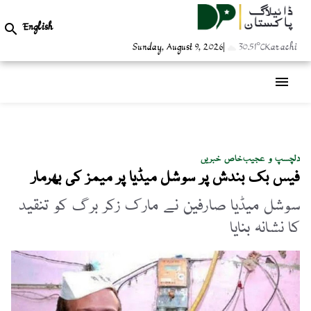
English

Sunday, August 9, 2026
|
30.51°C
Karachi
menu
دلچسپ و عجیب
خاص خبریں
فیس بک بندش پر سوشل میڈیا پر میمز کی بھرمار
سوشل میڈیا صارفین نے مارک زکر برگ کو تنقید
کا نشانہ بنایا