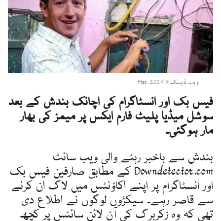
ویب ڈیسک
|
5 Mar 2024
فیس بک اور انسٹاگرام کی اچانک بندش کے بعد
سوشل میڈیا پلیٹ فارم ایکس پر میمز کی بھار
مار ہوگئی۔
بندش سے باخبر رہنے والی ویب سائٹ
Downdetector.com کے مطابق صارفین فیس بک
اور انسٹاگرام پر اپنے اکاؤنٹس میں لاگ ان کرنے
سے قاصر رہے۔ سیکڑوں لوگوں نے اطلاع دی
تھی کہ وہ زکربرگ کی آن لائن سائٹس پر کچھ