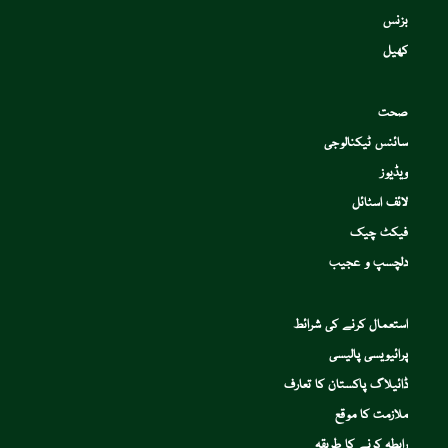
بزنس
کھیل
صحت
سائنس ٹیکنالوجی
ویڈیوز
لائف اسٹائل
فیکٹ چیک
دلچسپ و عجیب
استعمال کرنے کی شرائط
پرائیویسی پالیسی
ڈائیلاگ پاکستان کا تعارف
ملازمت کا موقع
رابطہ کرنے کا طریقہ