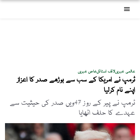
menu
عالمی خبریں
لائف اسٹائل
خاص خبریں
ٹرمپ نے امریکا کے سب سے بوڑھے صدر کا اعزاز
اپنے نام کرلیا
ٹرمپ نے پیر کے روز 47ویں صدر کی حیثیت سے
عہدے کا حلف اٹھایا