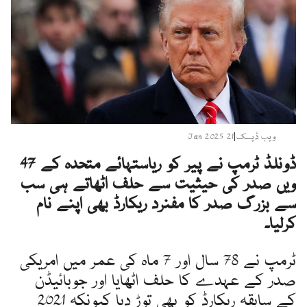
ویب ڈیسک
|
21 Jan 2025
ڈونلڈ ٹرمپ نے پیر کو ریاستہائے متحدہ کے 47
ویں صدر کی حیثیت سے حلف اٹھاتے ہی سب
سے بزرگ صدر کا مفنرد ریکارڈ بھی اپنے نام
کرلیا۔
ٹرمپ نے 78 سال اور 7 ماہ کی عمر میں امریکی
صدر کے عہدے کا حلف اٹھایا اور جوبائیڈن
کے سابقہ ریکارڈ کو بھی توڑ دیا کیونکہ 2021