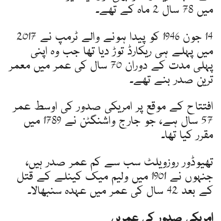
میں 78 سال 2 ماہ کے تھے۔
14 جون 1946 کو پیدا ہونے والے ٹرمپ نے 2017
میں پہلے ہی ریکارڈ توڑ دیا تھا جب وہ اپنی
پہلی مدت کے دوران 70 سال کی عمر میں معمر
ترین صدر بنے تھے۔
افتتاح کے موقع پر امریکی صدور کی اوسط عمر
57 سال ہے، جو جارج واشنگٹن نے 1789 میں
مقرر کیا تھا۔
تھیوڈور روزویلٹ سب سے کم عمر صدر ہیں،
جنہوں نے 1901 میں ولیم میک کینلے کے قتل
کے بعد 42 سال کی عمر میں عہدہ سنبھالا۔
امریکی صدور کی عمریں