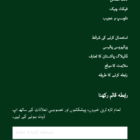
فیکٹ چیک
دلچسپ و عجیب
استعمال کرنے کی شرائط
پرائیویسی پالیسی
ڈائیلاگ پاکستان کا تعارف
ملازمت کا موقع
رابطہ کرنے کا طریقہ
رابطہ قائم رکھنا
تمام تازہ ترین خبروں، پیشکشوں اور خصوصی اعلانات کے ساتھ اپ
ڈیٹ ہونے کے لیے۔