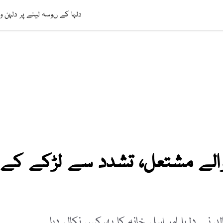
افت
ویڈیوز
صحت
عالمی خبریں
لائف اسٹائل
سائنس ٹیکنالوج
دلہا کے ںوسہ لینے پر دلہن وا
والے مشتعل، تشدد سے لڑکے کے
د نے دلہا اور اہل خانہ کا بھرکس نکال دیا