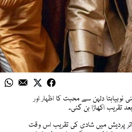
ی نوبیاہتا دلہن سے محبت کا اظہار اور
عد تقریب اکھاڑا بن گئی۔
 اتر پردیش میں شادی کی تقریب اس وقت