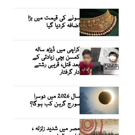
سونے کی قیمت میں بڑا
اضافہ کردیا گیا
کراچی میں ڈیڑھ سالہ
کمسن بچی زیادتی کے
بعد قتل، قریبی رشتے
دار گرفتار
سال 2026 میں دوسرا
سورج گرہن کب ہوگا؟
مصر میں شدید زلزلہ ،