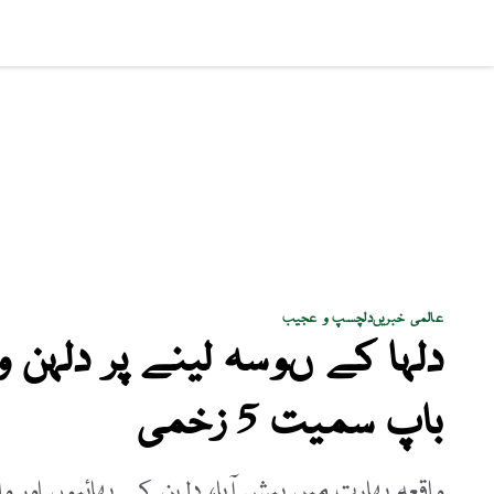
سماجی مسائل
پاکستان
بزنس
کھیل
فن و ثق
عالمی خبریں
دلچسپ و عجیب
دلہا کے ںوسہ لینے پر دلہن 
باپ سمیت 5 زخمی
واقعہ بھارت میں پیش آیا، دلہن کے بھائیوں اور وال