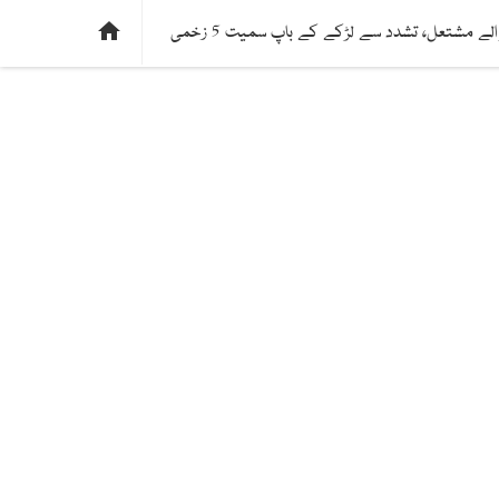
ی
فیکٹ چیک
دلچسپ و عجیب
ادارتی پسند

لے مشتعل، تشدد سے لڑکے کے باپ سمیت 5 زخمی