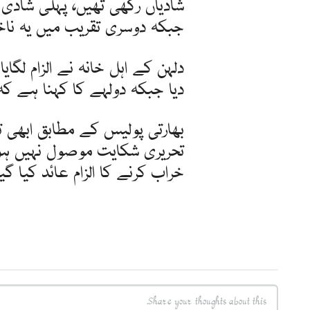
شادیاں رکھی تھیں، پہلی شادی
جبکہ دوسری تقریب میں یہ ناخوش
دلہن کے اہل خانہ نے الزام لگای
دیا جبکہ دولہے کا کہنا ہے کہ 
بھارتی پولیس کے مطابق ابھی
تحریری شکایت موصول نہیں ہوئی 
خراب کرنے کا الزام عائد کیا گی