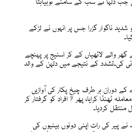
جب دلہا نے سب کے سامنے نوبیاہتا
و شدید ناگوار گزرا جس پر انہوں نے لڑکے
ا۔
ھر والے لاٹھیاں کے کر اسٹیج پر پہنچے
ائی کی۔تشدد کے نتیجے میں دلہن کے والد
ے دوران ہر طرف چیخ پکار کی آوازیں
آتی رہیں اور پھر پولیس نے آکر معاملہ ٹھنڈا کرایا، پھر 7 افراد کو گرفتار کر
 منتقل کردیا۔
نے پیر کی رات اپنی دونوں بیٹیوں کی