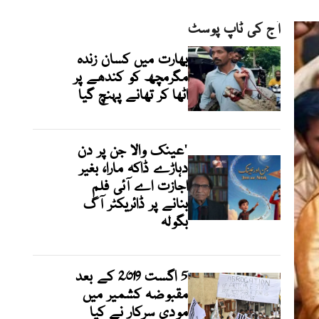
آج کی ٹاپ پوسٹ
بھارت میں کسان زندہ
مگرمچھ کو کندھے پر
اٹھا کر تھانے پہنچ گیا
'عینک والا جن پر دن
دہاڑے ڈاکہ مارا، بغیر
اجازت اے آئی فلم
بنانے پر ڈائریکٹر آگ
بگولہ
5 اگست 2019 کے بعد
مقبوضہ کشمیر میں
مودی سرکار نے کیا