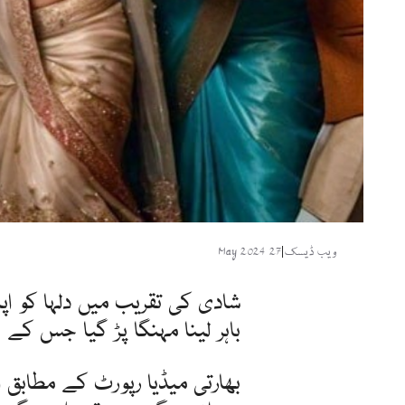
ویب ڈیسک
|
27 May 2024
شادی کی تقریب میں دلہا کو اپن
باہر لینا مہنگا پڑ گیا جس کے ب
بھارتی میڈیا رپورٹ کے مطابق