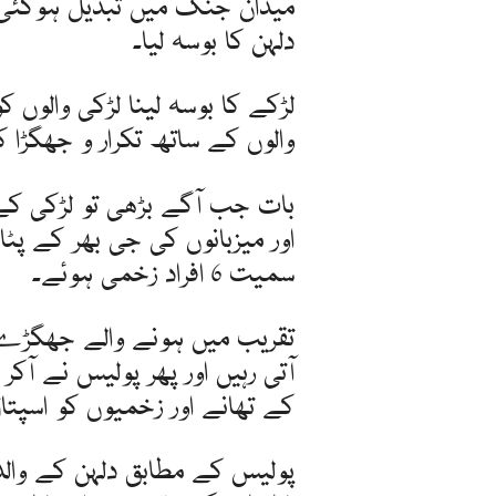
میدان جنگ میں تبدیل ہوگئی 
دلہن کا بوسہ لیا۔
لڑکے کا بوسہ لینا لڑکی والوں ک
والوں کے ساتھ تکرار و جھگڑا کی
بات جب آگے بڑھی تو لڑکی کے گ
اور میزبانوں کی جی بھر کے پٹ
سمیت 6 افراد زخمی ہوئے۔
تقریب میں ہونے والے جھگڑے ک
کے تھانے اور زخمیوں کو اسپتال
پولیس کے مطابق دلہن کے والد 