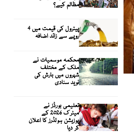
مظالم کیے؟
پیٹرول کی قیمت میں 4
روپے سے زائد اضافہ
محکمہ موسمیات نے
ملک کے مختلف
شہروں میں بارش کی
نوید سنادی
تعلیمی بورڈز نے
میٹرک 2026 کے
پوزیشن ہولڈرز کا اعلان
کر دیا