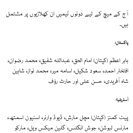
آج کے میچ کے لیے دونوں ٹیمیں ان کھلاڑیوں پر مشتمل
ہیں۔
پاکستان:
بابر اعظم (کپتان) امام الحق، عبداللہ شفیق، محمد رضوان،
افتخار احمد، سعود شکیل، اسامہ میر، محمد نواز، شاہین
شاہ آفریدی، حسن علی اور حارث رؤف
آسٹریلیا:
پیٹ کمنز (کپتان) مچل مارش، ڈیوڈ وارنر، اسٹیون اسمتھ،
مارنس لبوشن، جوش انگلس، گلین میکس ویل، مارکو