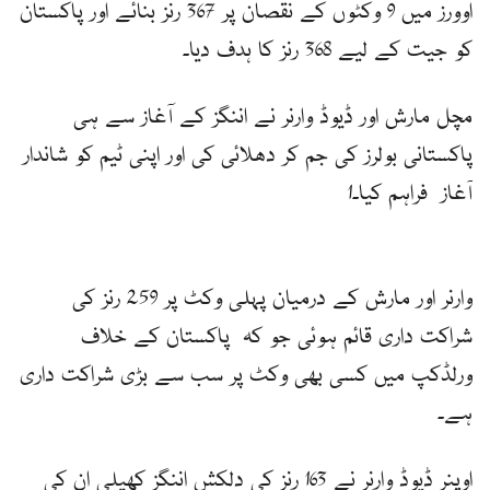
اوورز میں 9 وکٹوں کے نقصان پر 367 رنز بنائے اور پاکستان
کو جیت کے لیے 368 رنز کا ہدف دیا۔
مچل مارش اور ڈیوڈ وارنر نے اننگز کے آغاز سے ہی
پاکستانی بولرز کی جم کر دھلائی کی اور اپنی ٹیم کو شاندار
آغاز فراہم کیا۔1
وارنر اور مارش کے درمیان پہلی وکٹ پر 259 رنز کی
شراکت داری قائم ہوئی جو کہ پاکستان کے خلاف
ورلڈکپ میں کسی بھی وکٹ پر سب سے بڑی شراکت داری
ہے۔
اوپنر ڈیوڈ وارنر نے 163 رنز کی دلکش اننگز کھیلی ان کی