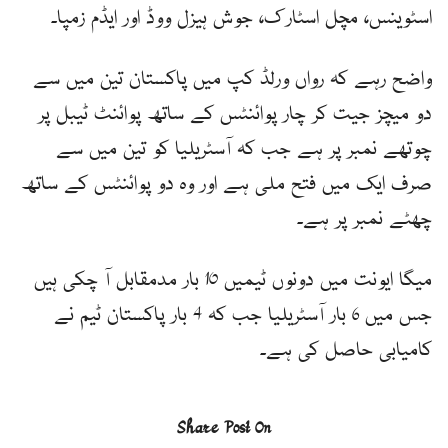
اسٹوینس، مچل اسٹارک، جوش ہیزل ووڈ اور ایڈم زمپا۔
واضح رہے کہ رواں ورلڈ کپ میں پاکستان تین میں سے
دو میچز جیت کر چار پوائنٹس کے ساتھ پوائنٹ ٹیبل پر
چوتھے نمبر پر ہے جب کہ آسٹریلیا کو تین میں سے
صرف ایک میں فتح ملی ہے اور وہ دو پوائنٹس کے ساتھ
چھٹے نمبر پر ہے۔
میگا ایونت میں دونوں ٹیمیں 10 بار مدمقابل آ چکی ہیں
جس میں 6 بار آسٹریلیا جب کہ 4 بار پاکستان ٹیم نے
کامیابی حاصل کی ہے۔
Share Post On