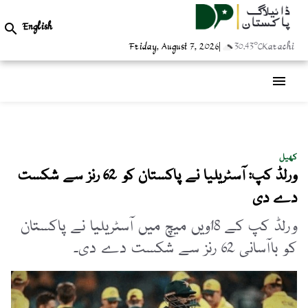
English

Friday, August 7, 2026
|
30.43°C
Karachi
menu
کھیل
ورلڈ کپ: آسٹریلیا نے پاکستان کو 62 رنز سے شکست
دے دی
ورلڈ کپ کے 18ویں میچ میں آسٹریلیا نے پاکستان
کو باآسانی 62 رنز سے شکست دے دی۔