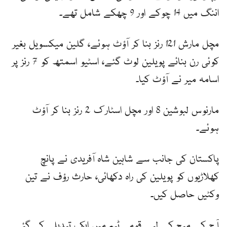
اننگ میں 14 چوکے اور 9 چھکے شامل تھے۔
مچل مارش 121 رنز بنا کر آؤٹ ہوئے، گلین میکسویل بغیر
کوئی رن بنائے پویلین لوٹ گئے، اسٹیو اسمتھ کو 7 رنز پر
اسامہ میر نے آؤٹ کیا۔
مارنوس لبوشین 8 اور مچل اسٹارک 2 رنز بنا کر آؤٹ
ہوئے۔
پاکستان کی جانب سے شاہین شاہ آفریدی نے پانچ
کھلاڑیوں کو پویلین کی راہ دکھائی، حارث رؤف نے تین
وکٹیں حاصل کیں۔
آج کے میچ کے لیے قومی ٹیم میں ایک تبدیلی کی گئی