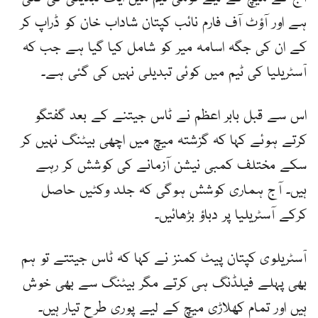
ہے اور آؤٹ آف فارم نائب کپتان شاداب خان کو ڈراپ کر
کے ان کی جگہ اسامہ میر کو شامل کیا گیا ہے جب کہ
آسٹریلیا کی ٹیم میں کوئی تبدیلی نہیں کی گئی ہے۔
اس سے قبل بابر اعظم نے ٹاس جیتنے کے بعد گفتگو
کرتے ہوئے کہا کہ گزشتہ میچ میں اچھی بیٹنگ نہیں کر
سکے مختلف کمبی نیشن آزمانے کی کوشش کر رہے
ہیں۔ آج ہماری کوشش ہوگی کہ جلد وکٹیں حاصل
کرکے آسٹریلیا پر دباؤ بڑھائیں۔
آسٹریلوی کپتان پیٹ کمنز نے کہا کہ ٹاس جیتتے تو ہم
بھی پہلے فیلڈنگ ہی کرتے مگر بیٹنگ سے بھی خوش
ہیں اور تمام کھلاڑی میچ کے لیے پوری طرح تیار ہیں۔