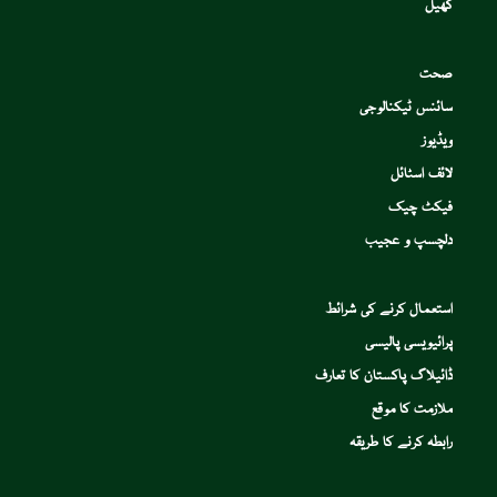
کھیل
صحت
سائنس ٹیکنالوجی
ویڈیوز
لائف اسٹائل
فیکٹ چیک
دلچسپ و عجیب
استعمال کرنے کی شرائط
پرائیویسی پالیسی
ڈائیلاگ پاکستان کا تعارف
ملازمت کا موقع
رابطہ کرنے کا طریقہ