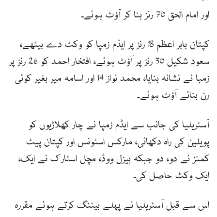
اور امام الحق 70 رنز بنا کر آؤٹ ہوئے۔
کپتان بابر اعظم 18 رنز پر ایڈم زمپا کو وکٹ دے بیٹھے،
سعود شکیل 30 رنز پر آؤٹ ہوئے، افتخار احمد کو 26 رنز پر
زمبا نے نشانہ بنایا، محمد نواز 14 اور اسامہ میر بغیر کوئی
رن بنائے آؤٹ ہوئے۔
آسٹریلیا کی جانب سے ایڈم زمپا نے چار کھلاڑیوں کو
پویلین کی راہ دکھائی، مارکس اسٹونس اور کپتان پیٹ
کمنز نے دو، دو جبکہ ہیزل ووڈ، مچل اسٹارک نے ایک،
ایک وکٹ حاصل کی۔
اس سے قبل آسٹریلیا نے پہلے بیٹنگ کرتے ہوئے مقررہ