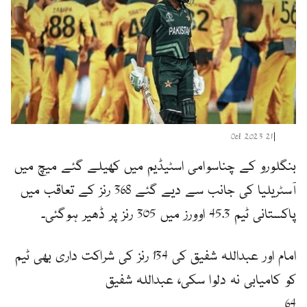
21 Oct 2023
|
بنگلورو کے چناسوامی اسٹیڈیم میں کھیلے گئے میچ میں
آسٹریلیا کی جانب سے دیے گئے 368 رنز کے تعاقب میں
پاکستانی ٹیم 45.3 اوورز میں 305 رنز پر ڈھیر ہوگئی۔
امام اور عبداللہ شفیق کی 134 رنز کی شراکت داری بھی ٹیم
کو کامیابی نہ دلوا سکی، عبداللہ شفیق
64