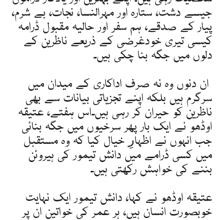
جیسے دشت، ستارہ اور مہرالنسا، نجات، بے شرم،
پیار کے صدقے، ہم سفر اور حالیہ مقبول ڈرامہ
کیسی تیری خودغرضی کے ذریعے ناظرین کے
دلوں میں جگہ بنا چکی ہیں۔
ان دنوں وہ نہ صرف اداکاری کے میدان میں
سرگرم ہیں بلکہ اپنے تجزیاتی بیانات سے بھی
ناظرین کو حیران کر رہی ہیں۔اس ہفتے، عتیقہ
اوڈھو نے ایک بار پھر سرخیوں میں جگہ بنائی
جب انہوں نے اظہارِ خیال کیا کہ وہ مستقبل
میں کسی ڈرامے میں دانش تیمور کی ہیروئن
بننے کی خواہش رکھتی ہیں۔
عتیقہ اوڈھو نے کہا، دانش تیمور ایک نہایت
خوبصورت انسان ہیں، ہر عمر کی خواتین ان پر