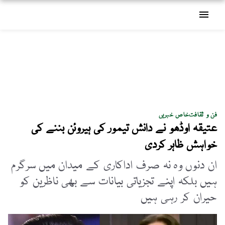
menu
فن و ثقافت
خاص خبریں
عتیقہ اوڈھو نے دانش تیمور کی ہیروئن بننے کی
خواہش ظاہر کردی
ان دنوں وہ نہ صرف اداکاری کے میدان میں سرگرم
ہیں بلکہ اپنے تجزیاتی بیانات سے بھی ناظرین کو
حیران کر رہی ہیں