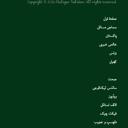
Copyright © 2026 Dialogue Pakistan. All rights reserved.
صفحۂ اول
سماجی مسائل
پاکستان
عالمی خبریں
بزنس
کھیل
صحت
سائنس ٹیکنالوجی
ویڈیوز
لائف اسٹائل
فیکٹ چیک
دلچسپ و عجیب