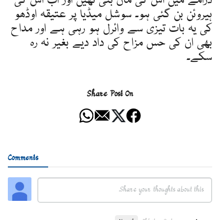
ڈرامے میں اس کی ماں بنی تھیں اور اب اس کی
ہیروئن بن گئی ہو۔ سوشل میڈیا پر عتیقہ اوڈھو
کی یہ بات تیزی سے وائرل ہو رہی ہے اور مداح
بھی ان کی حس مزاح کی داد دیے بغیر نہ رہ
سکے۔
Share Post On
Comments