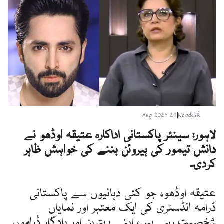
24 Aug 2025
|
Webdesk
لاہور: سینئر پاکستانی اداکارہ عتیقہ اوڈھو نے
دانش تیمور کی ہیروئن بننے کی خواہش ظاہر
کردی۔
عتیقہ اوڈھو، جو کئی دہائیوں سے پاکستانی
ڈرامہ انڈسٹری کی ایک معتبر اور نمایاں
شخصیت رہی ہیں، اپنے بہترین اور یادگار ڈراموں