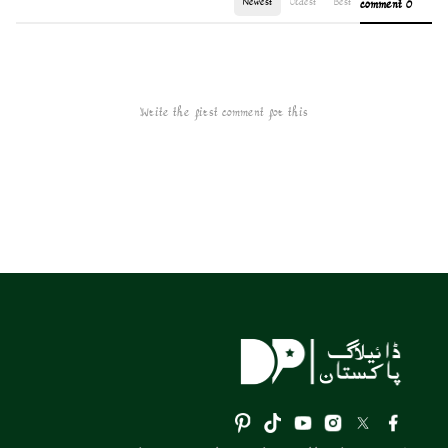
Newest
Oldest
Best
0 comment
Write the first comment for this!