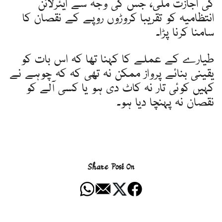
کی اجازت ملی، جس کی وجہ سے ایئرلائن
انتظامیہ کو تقریبا کروڑوں روپے کے نقصان کا
سامنا کرنا پڑا۔
طیارے کے عملے کا کہنا تھا کہ اس بات کو
یقینی بنائے پرواز ممکن نہ تھی کہ کہ چوہے نے
کہیں کوئی تار نہ کاٹ دی ہو یا کسی آلے کو
نقصان نہ پہنچا دیا ہو۔
Share Post On