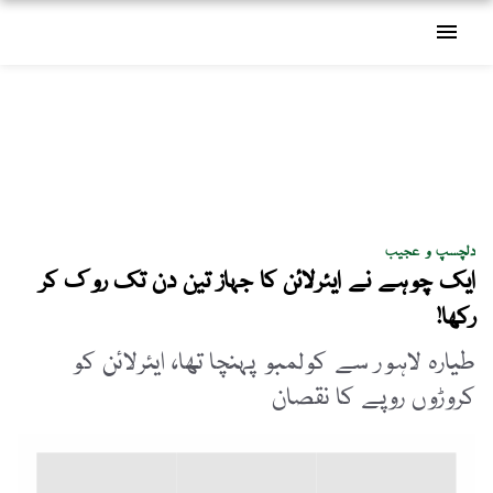
menu
دلچسپ و عجیب
ایک چوہے نے ایئرلائن کا جہاز تین دن تک روک کر
رکھا!
طیارہ لاہور سے کولمبو پہنچا تھا، ایئرلائن کو
کروڑوں روپے کا نقصان