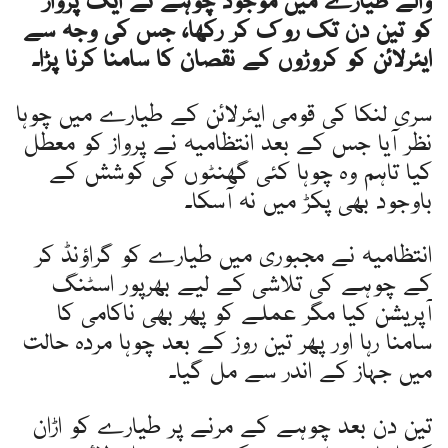
والے طیارے میں موجود چوہے نے ایک پرواز
کو تین دن تک روک کر رکھا، جس کی وجہ سے
ایئرلائن کو کروڑوں کے نقصان کا سامنا کرنا پڑا۔
سری لنکا کی قومی ایئرلائن کے طیارے میں چوہا
نظر آیا جس کے بعد انتظامیہ نے پرواز کو معطل
کیا تاہم وہ چوہا کئی گھنٹوں کی کوشش کے
باوجود بھی پکڑ میں نہ آسکا۔
انتظامیہ نے مجبوری میں طیارے کو گراؤنڈ کر
کے چوہے کی تلاشی کے لیے بھرپور اسٹنگ
آپریشن کیا مگر عملے کو پھر بھی ناکامی کا
سامنا رہا اور پھر تین روز کے بعد چوہا مردہ حالت
میں جہاز کے اندر سے مل گیا۔
تین دن بعد چوہے کے مرنے پر طیارے کو اڑان