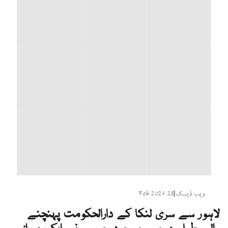
ویب ڈیسک
|
28 Feb 2024
لاہور سے سری لنکا کے دارالحکومت پہنچنے