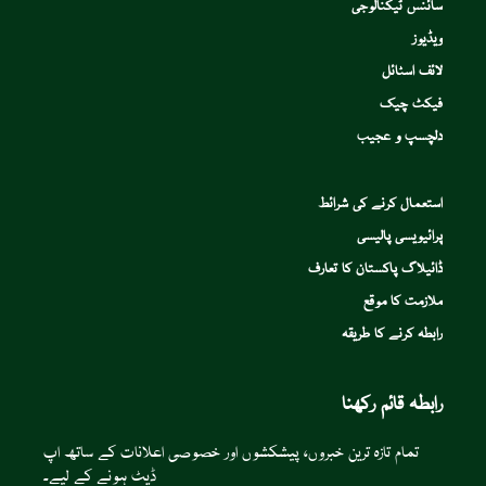
سائنس ٹیکنالوجی
ویڈیوز
لائف اسٹائل
فیکٹ چیک
دلچسپ و عجیب
استعمال کرنے کی شرائط
پرائیویسی پالیسی
ڈائیلاگ پاکستان کا تعارف
ملازمت کا موقع
رابطہ کرنے کا طریقہ
رابطہ قائم رکھنا
تمام تازہ ترین خبروں، پیشکشوں اور خصوصی اعلانات کے ساتھ اپ
ڈیٹ ہونے کے لیے۔