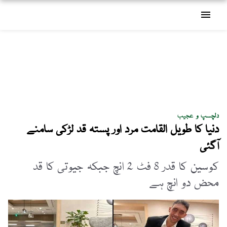
menu
دلچسپ و عجیب
دنیا کا طویل القامت مرد اور پستہ قد لڑکی سامنے
آگئی
کوسین کا قدر 8 فٹ 2 انچ جبکہ جیوتی کا قد
محض دو انچ ہے