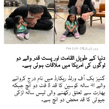
ویب ڈیسک
|
23 Feb 2024
دنیا کے طویل القامت اور پست قدر والے دو
لوگوں کی امریکا میں ملاقات ہوئی ہے۔
گنیز بک آف ورلڈ ریکارڈ میں نام درج کروانے
والے 41 سالہ کوسین کا قد 8 فٹ دو انچ جبکہ
بھارت سے تعلق رکھنے والی تیس سالہ لڑکی
جیوتی کا قد محض دو انچ ہے۔