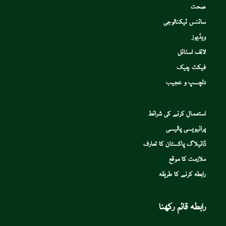
صحت
سائنس ٹیکنالوجی
ویڈیوز
لائف اسٹائل
فیکٹ چیک
دلچسپ و عجیب
استعمال کرنے کی شرائط
پرائیویسی پالیسی
ڈائیلاگ پاکستان کا تعارف
ملازمت کا موقع
رابطہ کرنے کا طریقہ
رابطہ قائم رکھنا