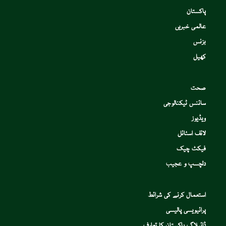
پاکستان
عالمی خبریں
بزنس
کھیل
صحت
سائنس ٹیکنالوجی
ویڈیوز
لائف اسٹائل
فیکٹ چیک
دلچسپ و عجیب
استعمال کرنے کی شرائط
پرائیویسی پالیسی
ڈائیلاگ پاکستان کا تعارف