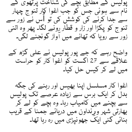
پولیس کے مطابق بچے کی شناخت پرتھوی کے
نام سے ہوئی جس کو جب اغوا کار تنوج چہار
سے جدا کرنے کی کوشش کی تو اُس نے زور سے
تنوج کو پکڑا اور زار و قطار رونے لگا۔ پھر وہ اتنی
زور سے رویا کہ تھانے میں آواز گونجنے لگی۔
واضح رہے کہ جے پور پولیس نے علی گڑھ کے
علاقے سے 27 اگست کو اغوا کار کو حراست
میں لے کر کیس حل کیا۔
اغوا کار مسلسل اپنا بھیس اور رہنے کی جگہ
بدل کر ایک برس سے زیادہ عرصے تک پولیس
سے بچنے میں کامیاب رہا۔ وہ بچے کو لے کر
بھارتی شہر ورِنداون میں دریائے جمنا کے قریب
بنائی گئی ایک جھونپڑی میں رہ رہا تھا۔