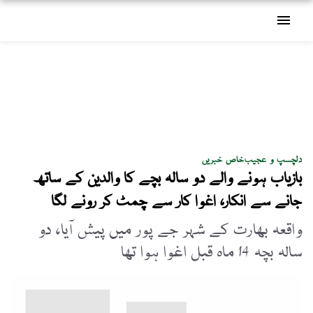
menu
دلچسپ و عجیب
خاص خبریں
بازیاب ہونے والے دو سالہ بچے کا والدین کے ساتھ
جانے سے انکار، اغوا کار سے چمٹ کر رونے لگا
واقعہ بھارت کے شہر جے پور میں پیش آیا، دو
سالہ بچہ 14 ماہ قبل اغوا ہوا تھا