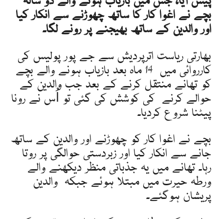
پیش آیا، جس میں بازیاب ہونے والے دو سالہ
بچے نے اغوا کار کا ساتھ چھوڑنے سے انکار کیا
اور والدین کے ساتھ بھیجنے پر رونے لگا۔
بھارتی ریاست اترپردیش سے جے پور پولیس کی
کارروائی میں 14 ماہ بعد بازیاب ہونے والے بچے
کو تھانے منتقل کرنے کے بعد جب والدین کے
حوالے کرنے کی کوشش کی گئی تو اُس نے رونا
پیٹنا شروع کردیا۔
بچے نے اغوا کار کو چھوڑنے اور والدین کے ساتھ
جانے سے انکار کیا اور زبردستی حوالگی پر روتا
رہا۔ تھانے میں یہ جذباتی منظر دیکھنے والے
ورطہ حیرت میں مبتلا ہوئے جبکہ والدین
پریشان ہوگئے۔