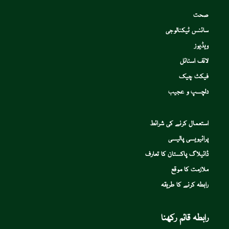
صحت
سائنس ٹیکنالوجی
ویڈیوز
لائف اسٹائل
فیکٹ چیک
دلچسپ و عجیب
استعمال کرنے کی شرائط
پرائیویسی پالیسی
ڈائیلاگ پاکستان کا تعارف
ملازمت کا موقع
رابطہ کرنے کا طریقہ
رابطہ قائم رکھنا