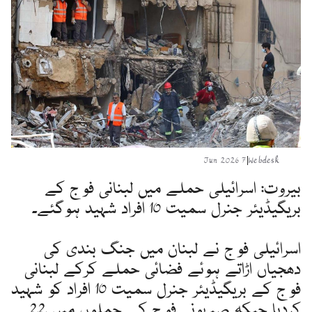
7 Jun 2026
|
Webdesk
بیروت: اسرائیلی حملے میں لبنانی فوج کے
بریگیڈیئر جنرل سمیت 10 افراد شہید ہوگئے۔
اسرائیلی فوج نے لبنان میں جنگ بندی کی
دھجیاں اڑاتے ہوئے فضائی حملے کرکے لبنانی
فوج کے بریگیڈیئر جنرل سمیت 10 افراد کو شہید
کردیا جبکہ صیہونی فوج کے حملوں میں 22