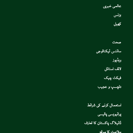
عالمی خبریں
بزنس
کھیل
صحت
سائنس ٹیکنالوجی
ویڈیوز
لائف اسٹائل
فیکٹ چیک
دلچسپ و عجیب
استعمال کرنے کی شرائط
پرائیویسی پالیسی
ڈائیلاگ پاکستان کا تعارف
ملازمت کا موقع