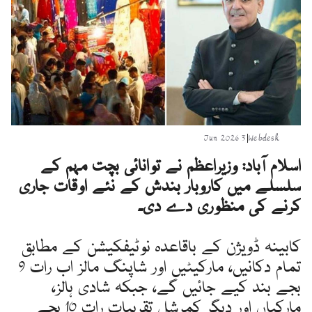
3 Jun 2026
|
Webdesk
اسلام آباد: وزیراعظم نے توانائی بچت مہم کے
سلسلے میں کاروبار بندش کے نئے اوقات جاری
کرنے کی منظوری دے دی۔
کابینہ ڈویژن کے باقاعدہ نوٹیفکیشن کے مطابق
تمام دکانیں، مارکیٹیں اور شاپنگ مالز اب رات 9
بجے بند کیے جائیں گے، جبکہ شادی ہالز،
مارکیاں اور دیگر کمرشل تقریبات رات 10 بجے