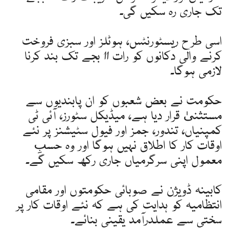
تک جاری رہ سکیں گی۔
اسی طرح ریسٹورنٹس، ہوٹلز اور سبزی فروخت
کرنے والی دکانوں کو رات 11 بجے تک بند کرنا
لازمی ہوگا۔
حکومت نے بعض شعبوں کو ان پابندیوں سے
مستثنیٰ قرار دیا ہے، میڈیکل سٹورز، آئی ٹی
کمپنیاں، تندور، جمز اور فیول سٹیشنز پر نئے
اوقات کار کا اطلاق نہیں ہوگا اور وہ حسبِ
معمول اپنی سرگرمیاں جاری رکھ سکیں گے۔
کابینہ ڈویژن نے صوبائی حکومتوں اور مقامی
انتظامیہ کو ہدایت کی ہے کہ نئے اوقات کار پر
سختی سے عملدرآمد یقینی بنائے۔