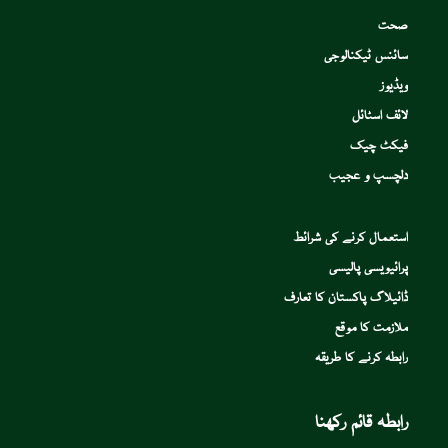
صحت
سائنس ٹیکنالوجی
ویڈیوز
لائف اسٹائل
فیکٹ چیک
دلچسپ و عجیب
استعمال کرنے کی شرائط
پرائیویسی پالیسی
ڈائیلاگ پاکستان کا تعارف
ملازمت کا موقع
رابطہ کرنے کا طریقہ
رابطہ قائم رکھنا