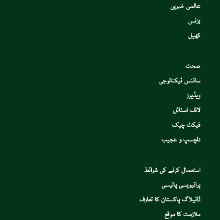
عالمی خبریں
بزنس
کھیل
صحت
سائنس ٹیکنالوجی
ویڈیوز
لائف اسٹائل
فیکٹ چیک
دلچسپ و عجیب
استعمال کرنے کی شرائط
پرائیویسی پالیسی
ڈائیلاگ پاکستان کا تعارف
ملازمت کا موقع