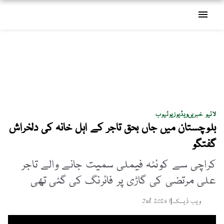
menu
لائیو خبریں
ویڈیوز
یوٹیوب
بلوچستان میں جاں بحق تاجر کے اہل خانہ کی دلخراش
گفتگو
کراچی سے کوئٹہ فیملی سمیت جانے والے تاجر
علی مرتضی کی گاڑی پر فائرنگ کی گئی تھی
ویب ڈیسک
|
1 Jul 2026