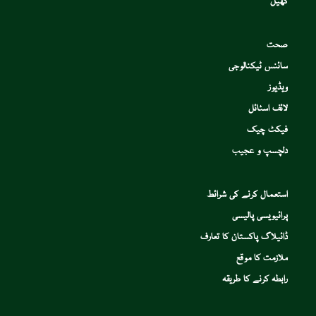
کھیل
صحت
سائنس ٹیکنالوجی
ویڈیوز
لائف اسٹائل
فیکٹ چیک
دلچسپ و عجیب
استعمال کرنے کی شرائط
پرائیویسی پالیسی
ڈائیلاگ پاکستان کا تعارف
ملازمت کا موقع
رابطہ کرنے کا طریقہ