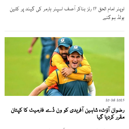
اوپنر امام الحق 17 رنز بناکر آصف اسپنر ہارمر کی گیند پر کلین
بولڈ ہوگئے
20 Oct 2025
رضوان آؤٹ، شاہین آفریدی کو ون ڈے فارمیٹ کا کپتان
مقرر کردیا گیا