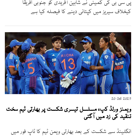
پی سی بی کی کمیٹی نے شاہین آفریدی کو جنوبی افریقا
کیخلاف سیریز میں کپتانی دینے کا فیصلہ کیا ہے
20 Oct 2025
ویمنز ورلڈ کپ، مسلسل تیسری شکست پر بھارتی ٹیم سخت
تنقید کی زد میں آگئی
انگلینڈ سے شکست کے بعد بھارتی ویمن ٹیم کا ٹاپ فور میں