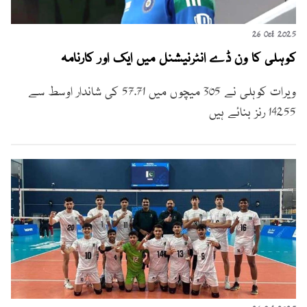
26 Oct 2025
کوہلی کا ون ڈے انٹرنیشنل میں ایک اور کارنامہ
ویرات کوہلی نے 305 میچوں میں 57.71 کی شاندار اوسط سے
14255 رنز بنائے ہیں