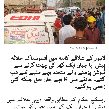
30 Jun 2026
|
Webdesk
لاہور کے علاقے کاہنہ میں افسوسناک حادثہ
پیش آیا جہاں ایک گھر کی چھت گرنے سے
ٹیوشن پڑھنے والے متعدد بچے ملبے تلے دب
گئے۔ حادثے میں 14 بچے جاں بحق جبکہ کئی
زخمی ہوگئے۔
ریسکیو حکام کے مطابق واقعہ دیہی علاقے میں
پیش آیا جہاں ایک گھر میں بچوں کو ٹیوشن