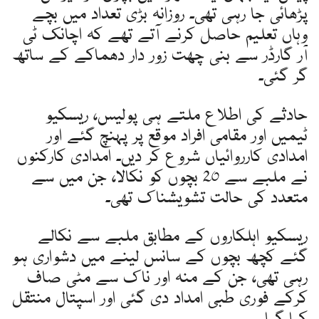
پڑھائی جا رہی تھی۔ روزانہ بڑی تعداد میں بچے
وہاں تعلیم حاصل کرنے آتے تھے کہ اچانک ٹی
آر گارڈر سے بنی چھت زور دار دھماکے کے ساتھ
گر گئی۔
حادثے کی اطلاع ملتے ہی پولیس، ریسکیو
ٹیمیں اور مقامی افراد موقع پر پہنچ گئے اور
امدادی کارروائیاں شروع کر دیں۔ امدادی کارکنوں
نے ملبے سے 20 بچوں کو نکالا، جن میں سے
متعدد کی حالت تشویشناک تھی۔
ریسکیو اہلکاروں کے مطابق ملبے سے نکالے
گئے کچھ بچوں کے سانس لینے میں دشواری ہو
رہی تھی، جن کے منہ اور ناک سے مٹی صاف
کرکے فوری طبی امداد دی گئی اور اسپتال منتقل