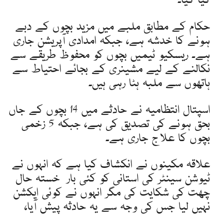
کیا گیا۔
حکام کے مطابق ملبے میں مزید بچوں کے دبے
ہونے کا خدشہ ہے، جبکہ امدادی آپریشن جاری
ہے۔ ریسکیو ٹیمیں بچوں کو محفوظ طریقے سے
نکالنے کے لیے مشینری کے بجائے احتیاط سے
ہاتھوں سے ملبہ ہٹا رہی ہیں۔
اسپتال انتظامیہ نے حادثے میں 14 بچوں کے جاں
بحق ہونے کی تصدیق کی ہے، جبکہ 5 زخمی
بچوں کا علاج جاری ہے۔
علاقہ مکینوں نے انکشاف کیا ہے کہ انہوں نے
ٹیوشن سینٹر کی استانی کو کئی بار خستہ حال
چھت کی شکایت کی مگر انہوں نے کوئی ایکشن
نہیں لیا جس کی وجہ سے یہ حادثہ پیش آیا،