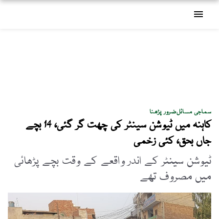
menu
سماجی مسائل
ضرور پڑھنا
کاہنہ میں ٹیوشن سینٹر کی چھت گر گئی، 14 بچے
جاں بحق، کئی زخمی
ٹیوشن سینٹر کے اندر واقعے کے وقت بچے پڑھائی
میں مصروف تھے