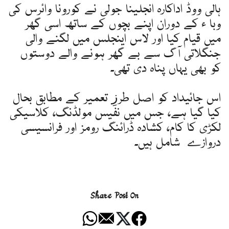
ہالی ووڈ اداکارہ انجلینا جولی نے کورونا وائرس کی
وبا ء کے دوران اپنے بچوں کے ساتھ اسی گھر
میں قیام کیا اور لاس اینجلس میں لگنے والی
جنگلاتی آگ سے بے گھر ہونے والے دوستوں
کو بھی یہاں پناہ دی تھی۔
اس جائیداد کو اصل طرزِ تعمیر کے مطابق بحال
کیا گیا ہے، جس میں نفیس مولڈنگ، کلاسیکی
لکڑی کا کام، کشادہ ڈرائنگ رومز اور فرانسیسی
دروازے شامل ہیں۔
Share Post On