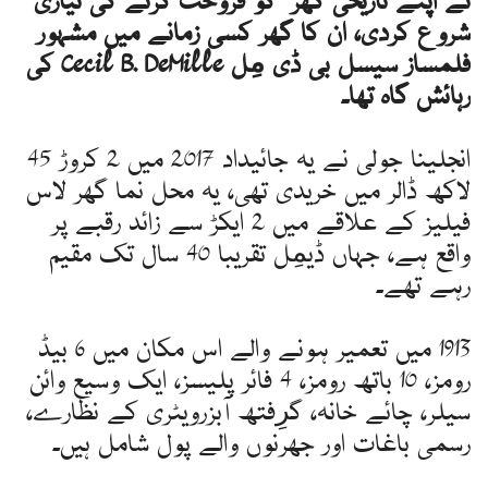
نے اپنے تاریخی گھر کو فروخت کرنے کی تیاری
شروع کردی، ان کا گھر کسی زمانے میں مشہور
فلمساز سیسل بی ڈی مِل Cecil B. DeMille کی
رہائش گاہ تھا۔
انجلینا جولی نے یہ جائیداد 2017 میں 2 کروڑ 45
لاکھ ڈالر میں خریدی تھی، یہ محل نما گھر لاس
فیلیز کے علاقے میں 2 ایکڑ سے زائد رقبے پر
واقع ہے، جہاں ڈیمِل تقریبا 40 سال تک مقیم
رہے تھے۔
1913 میں تعمیر ہونے والے اس مکان میں 6 بیڈ
رومز، 10 باتھ رومز، 4 فائر پلیسز، ایک وسیع وائن
سیلر، چائے خانہ، گرِفتھ آبزرویٹری کے نظارے،
رسمی باغات اور جھرنوں والے پول شامل ہیں۔