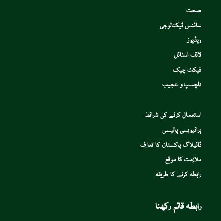
صحت
سائنس ٹیکنالوجی
ویڈیوز
لائف اسٹائل
فیکٹ چیک
دلچسپ و عجیب
استعمال کرنے کی شرائط
پرائیویسی پالیسی
ڈائیلاگ پاکستان کا تعارف
ملازمت کا موقع
رابطہ کرنے کا طریقہ
رابطہ قائم رکھنا