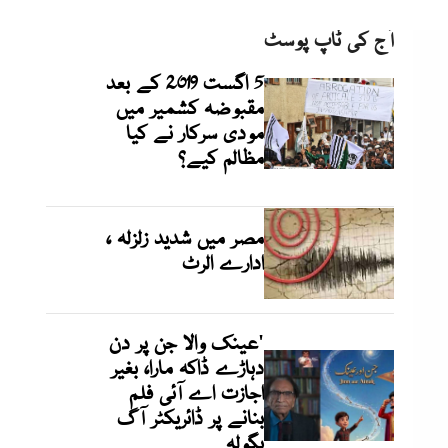
آج کی ٹاپ پوسٹ
5 اگست 2019 کے بعد
مقبوضہ کشمیر میں
مودی سرکار نے کیا
مظالم کیے؟
مصر میں شدید زلزلہ ،
ادارے الرٹ
'عینک والا جن پر دن
دہاڑے ڈاکہ مارا، بغیر
اجازت اے آئی فلم
بنانے پر ڈائریکٹر آگ
بگولہ