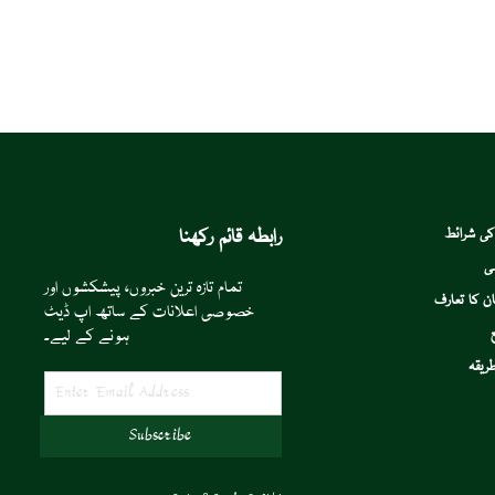
رابطہ قائم رکھنا
کی شرائط
ی
تمام تازہ ترین خبروں، پیشکشوں اور
ن کا تعارف
خصوصی اعلانات کے ساتھ اپ ڈیٹ
ہونے کے لیے۔
ریقہ