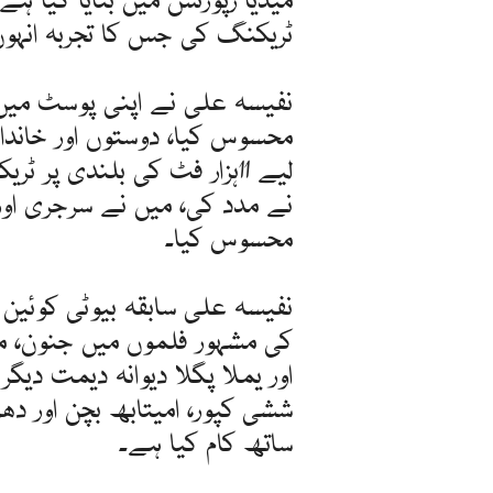
ٹریکنگ کی جس کا تجربہ انہوں ن
نفیسہ علی نے اپنی پوسٹ میں 
محسوس کیا، دوستوں اور خاند
لیے 11ہزار فٹ کی بلندی پ
نے مدد کی، میں نے سرجری اور
محسوس کیا۔
نفیسہ علی سابقہ بیوٹی کوئین
کی مشہور فلموں میں جنون، می
اور یملا پگلا دیوانہ دیمت دی
ششی کپور، امیتابھ بچن اور دھ
ساتھ کام کیا ہے۔