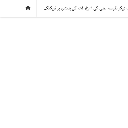
ی
فیکٹ چیک
دلچسپ و عجیب
ادارتی پسند

ی کی 11 ہزار فٹ کی بلندی پر ٹریکنگ