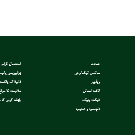
صحت
استعمال کرنے 
سائنس ٹیکنالوجی
پرائیویسی پالیس
ویڈیوز
ڈائیلاگ پاکستا
لائف اسٹائل
ملازمت کا موقع
فیکٹ چیک
رابطہ کرنے کا ط
دلچسپ و عجیب