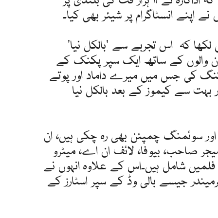
میڈیا رپورٹس میں بتایا گیا ہے کہ اداکارہ نے 11 ہزار فٹ کی بلندی پر
ے اپنے انسٹاگرام پر شیئر بھی کیا۔
لکھا کہ اس تجربے سے 'بالکل نیا'
ان والوں کے ساتھ ایک سپر پکنک کے
ر ٹریکنگ کی جس میں میرے داماد اور پوتے
 بہت سے کیموز کے بعد بالکل نیا
 اور سوئمنگ چمپئن بھی رہ چکی ہیں، ان
جر صاحب، بیوفا، لائف ان اے، میٹرو
گر فلمیں شامل ہیں۔اس کے علاوہ انہوں نے
رمیندر جیسے بالی وڈ کے سپر اسٹارز کے