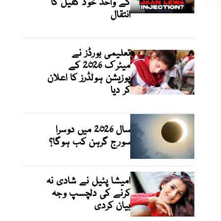
کے واحد خود کفیل کا
انتقال
تعلیمی بورڈز نے
میٹرک 2026 کے
پوزیشن ہولڈرز کا اعلان
کر دیا
سال 2026 میں دوسرا
سورج گرہن کب ہوگا؟
امیشا پٹیل نے شادی نہ
کرنے کی دلچسپ وجہ
بیان کردی