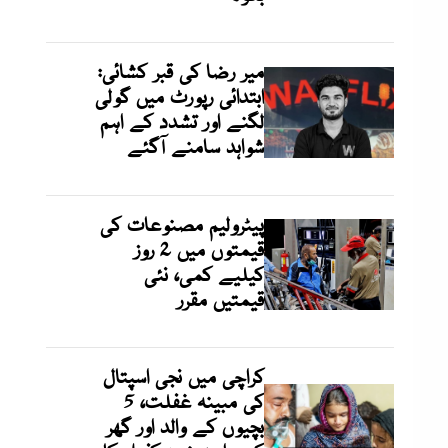
میر رضا کی قبر کشائی:
ابتدائی رپورٹ میں گولی
لگنے اور تشدد کے اہم
شواہد سامنے آگئے
پیٹرولیم مصنوعات کی
قیمتوں میں 2 روز
کیلیے کمی، نئی
قیمتیں مقرر
کراچی میں نجی اسپتال
کی مبینہ غفلت، 5
بچیوں کے والد اور گھر