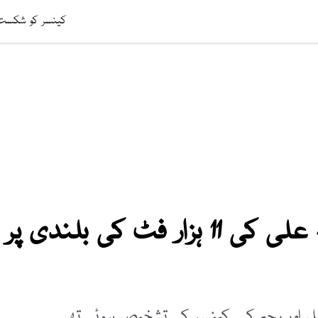
افت
ویڈیوز
صحت
عالمی خبریں
لائف اسٹائل
سائنس ٹیکنالوج
کینسر کو شکست دیکر نفیسہ عل
کینسر کو شکست دیکر نفیسہ علی کی 11 ہزار فٹ کی بلندی پر