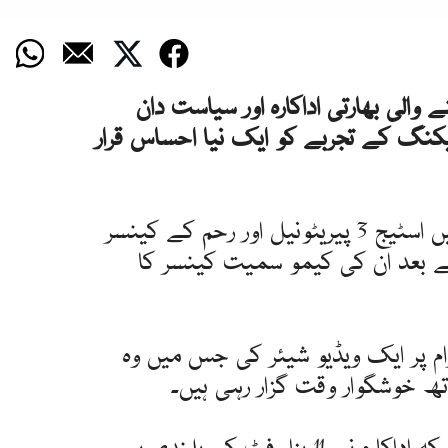
لی بھارتی اداکارہ اور سیاست دان
کنگ کے تجربے کو ایک نیا احساس قرار
نفیسہ علی سوڈھی کو 2018 میں اسٹیج 3 پیریٹونیل اور رحم کے کینسر
عد ان کی کیمو سمیت کینسر کا
رام پر ایک ویڈیو شیئر کی جس میں وہ
تھ خوشگوار وقت گزار رہی ہیں۔