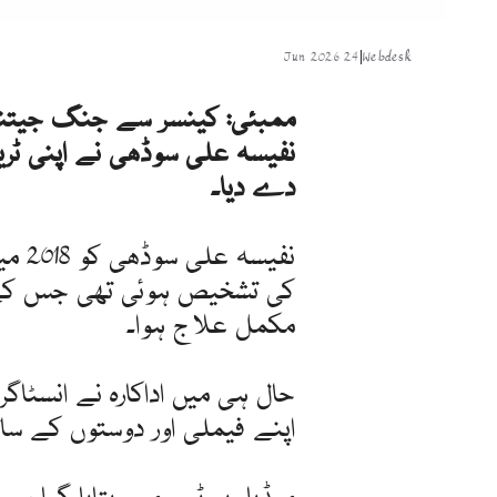
24 Jun 2026
|
Webdesk
ممبئی: کینسر سے جنگ جیتنے وا
نفیسہ علی سوڈھی نے اپنی ٹری
دے دیا۔
کی تشخیص ہوئی تھی جس کے ب
مکمل علاج ہوا۔
حال ہی میں اداکارہ نے انسٹاگ
اپنے فیملی اور دوستوں کے سا