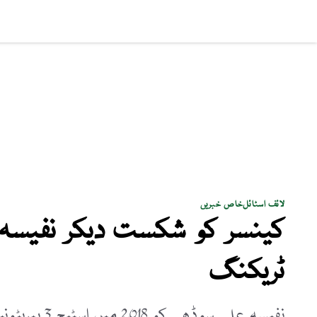
سماجی مسائل
پاکستان
بزنس
کھیل
فن و ثق
لائف اسٹائل
خاص خبریں
ٹریکنگ
نفیسہ علی سوڈھی کو 2018 میں اسٹیج 3 پیریٹونیل اور رحم کے کینسر کی تشخیص ہوئی تھی