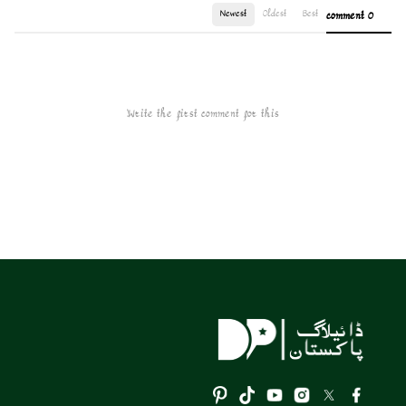
Newest
Oldest
Best
0 comment
Write the first comment for this!