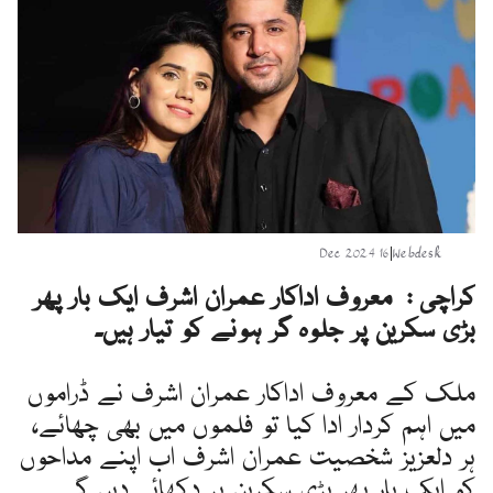
16 Dec 2024
|
Webdesk
کراچی : معروف اداکار عمران اشرف ایک بار پھر
بڑی سکرین پر جلوہ گر ہونے کو تیار ہیں۔
ملک کے معروف اداکار عمران اشرف نے ڈراموں
میں اہم کردار ادا کیا تو فلموں میں بھی چھائے،
ہر دلعزیز شخصیت عمران اشرف اب اپنے مداحوں
کو ایک بار پھر بڑی سکرین پر دکھائی دیں گے۔