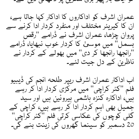
عمران اشرف کو اداکاروں کا اداکار کہا جاتا ہے،
ان کا کیریئر مختلف اور منفرد کردار ادا کرنے سے
پروان چڑھا، عمران اشرف نے ڈرامے ''رقص
بسمل'' میں موسیٰ کا کردار خوب نبھایا، ڈرامے
''رانجھا رانجھا کر دی'' میں بھولے کے کردار نے
ناظرین کے دل جیت لئے۔
اب اداکار عمران اشرف ریپر طلحہ انجم کی ڈیبیو
فلم ''کٹر کراچی'' میں مرکزی کردار ادا کر رہے
ہیں، اداکارہ کنزہ ہاشمی ہیروئین ہیں اور سید
جمیل بھی اہم کردار ادا کر رہے ہیں، کراچی کے
گلی کوچوں کی عکاسی کرتی فلم ''کٹر کراچی''
20 دسمبر کو سینما گھروں کی زینت بنے گی۔