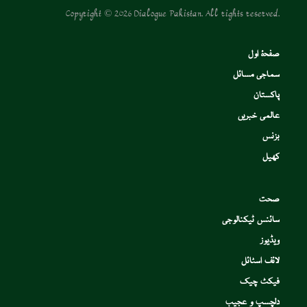
Copyright © 2026 Dialogue Pakistan. All rights reserved.
صفحۂ اول
سماجی مسائل
پاکستان
عالمی خبریں
بزنس
کھیل
صحت
سائنس ٹیکنالوجی
ویڈیوز
لائف اسٹائل
فیکٹ چیک
دلچسپ و عجیب