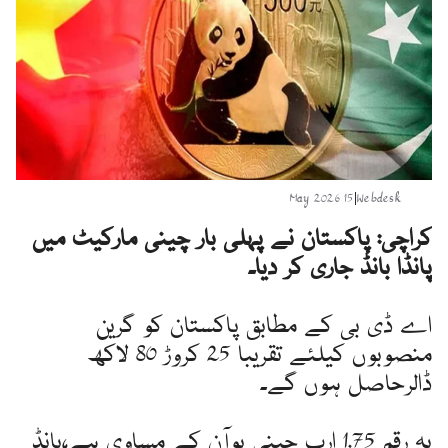
15 May 2026
|
Webdesk
کراچی: پاکستان نے پہلی بار چینی مارکیٹ میں
پانڈا بانڈ جاری کر دیا۔
اے ڈی بی کے مطابق پاکستان کو گرین
منصوبوں کیلئے تقریبا 25 کروڑ 80 لاکھ
ڈالرحاصل ہوں گے۔
یہ رقم 1.75 ارب چینی یوآن کے مساوی ہے،بانڈ