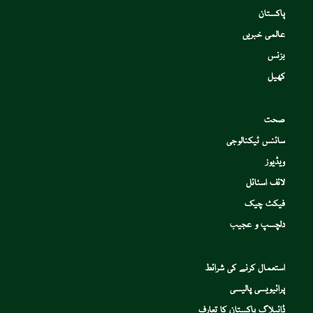
پاکستان
عالمی خبریں
بزنس
کھیل
صحت
سائنس ٹیکنالوجی
ویڈیوز
لائف اسٹائل
فیکٹ چیک
دلچسپ و عجیب
استعمال کرنے کی شرائط
پرائیویسی پالیسی
ڈائیلاگ پاکستان کا تعارف