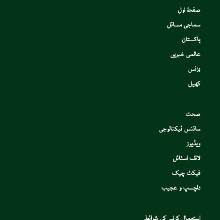
صفحۂ اول
سماجی مسائل
پاکستان
عالمی خبریں
بزنس
کھیل
صحت
سائنس ٹیکنالوجی
ویڈیوز
لائف اسٹائل
فیکٹ چیک
دلچسپ و عجیب
استعمال کرنے کی شرائط