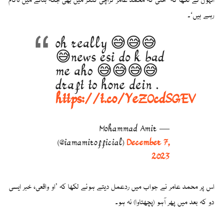
انہوں نے لکھا کہ ’حتی کہ محمد عامر کراچی کنگز میں بھی جگہ بنانے میں ناکام
رہے ہیں‘۔
oh really 😅😅😅
😅news esi do k bad
me aho 😅😅😅😅
draft to hone dein .
https://t.co/YeZOcdSGEV
— Mohammad Amir
(@iamamirofficial)
December 7,
2023
اس پر محمد عامر نے جواب میں ردعمل دیتے ہوئے لکھا کہ ’او واقعی، خبر ایسی
دو کہ بعد میں پھر آہو (پچھتاوا) نہ ہو۔