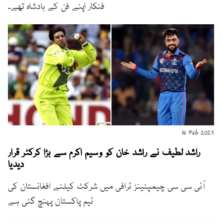
فنکار اپنے فن کے بادشاہ تھے۔
16 Feb 2025
راشد لطیف نے راشد خان کو وسیم اکرم سے بڑا کرکٹر قرار
دیدیا
آئی سی سی چیمپئینز ٹرافی میں شرکٹ کیلئے افغانستان کی
ٹیم پاکستان پہنچ گئی ہے