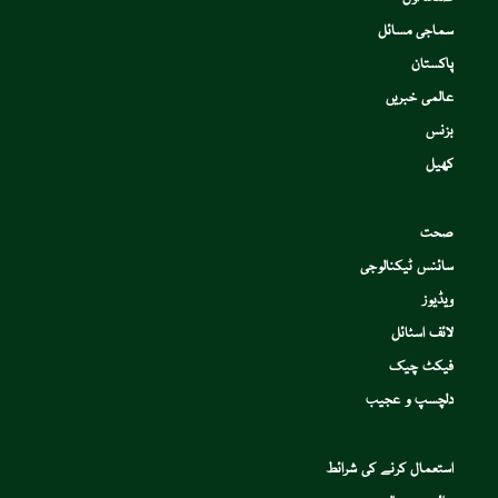
سماجی مسائل
پاکستان
عالمی خبریں
بزنس
کھیل
صحت
سائنس ٹیکنالوجی
ویڈیوز
لائف اسٹائل
فیکٹ چیک
دلچسپ و عجیب
استعمال کرنے کی شرائط