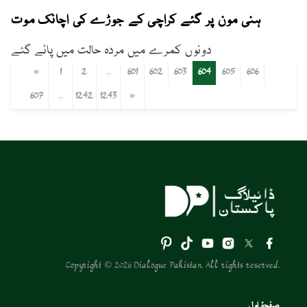
ہنی مون پر گئے کراچی کے جوڑے کی اچانک موت
دونوں کمرے میں مردہ حالت میں پائے گئے
«
1
2
...
601
602
603
604
605
606
607
...
1242
1243
»
Copyright © 2026 Dialogue Pakistan. All rights reserved.
صفحۂ اول