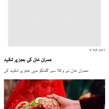
16 Feb 2025
عمران خان کی ججز پر تنقید
عمران خان نے وکلا سے گفتگو میں ججز پر تنقید کی