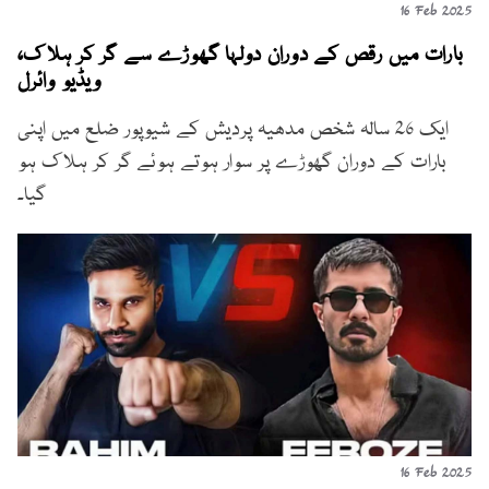
16 Feb 2025
بارات میں رقص کے دوران دولہا گھوڑے سے گر کر ہلاک،
ویڈیو وائرل
ایک 26 سالہ شخص مدھیہ پردیش کے شیوپور ضلع میں اپنی
بارات کے دوران گھوڑے پر سوار ہوتے ہوئے گر کر ہلاک ہو
گیا۔
16 Feb 2025